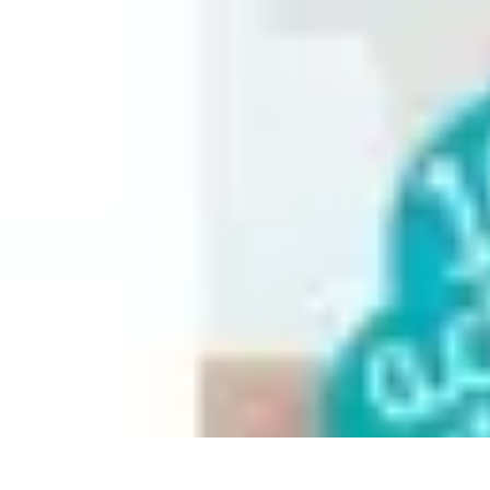
Aventure Sportive
Équipement
Tendances
Activités Sportives
Parapente
Préparation et San
Aventure Sportive