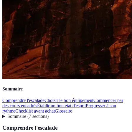
Sommaire
Comprendre l'escalade
Choisir le bon équipement
Commencer par
des cours encadrés
Établir un bon état d'esprit
Progresser à son
rythme
Checklist avant achat
Glossaire
Sommaire
(
7
sections
)
Comprendre l'escalade