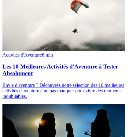
Activités d'Aventure
6
min
Les 10 Meilleures Activités d'Aventure à Tester
Absolument
Envie d'aventure ? Découvrez notre sélection des 10 meilleures
activités d'aventure à ne pas manquer pour vivre des moments
inoubliables.