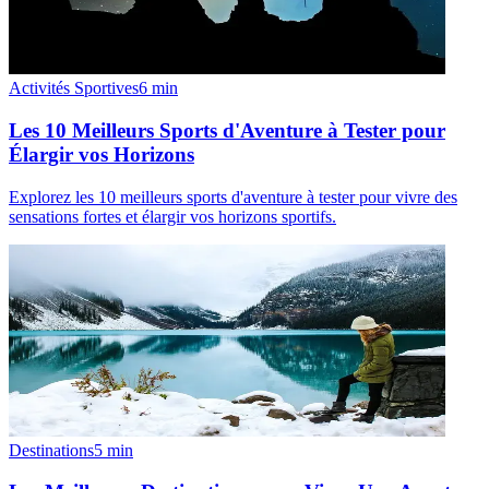
Activités Sportives
6
min
Les 10 Meilleurs Sports d'Aventure à Tester pour
Élargir vos Horizons
Explorez les 10 meilleurs sports d'aventure à tester pour vivre des
sensations fortes et élargir vos horizons sportifs.
Destinations
5
min