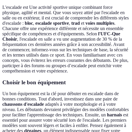
L'escalade est Une activité sportive unique combinant force
physique, agilité et mental. Que vous soyez attiré par l'escalade en
salle ou en extérieur, il est crucial de comprendre les différents styles
d'escalade :
bloc
,
escalade sportive
,
trad
et
voies multiples
.
Chacune offre une expérience différente et nécessite un ensemble
spécifique de compétences et d'équipements. Selon
l'UFC-Que
Choisir
, l'escalade en salle a vu une augmentation de 30 % de la
fréquentation ces dernières années grâce à son accessibilité. Avant
de commencer, informez-vous sur les techniques de base, la sécurité
et les termes utilisés dans ce sport. En vous familiarisant avec ces
concepts, vous éviterez les erreurs courantes des débutants. De plus,
participer à des forums ou groupes d’escalade peut enrichir votre
compréhension et votre expérience.
Choisir le bon équipement
Un bon équipement est la clé pour débuter en escalade dans de
bonnes conditions. Tout d'abord, investissez dans une paire de
chaussons d'escalade
adaptés à votre morphologie et à votre
niveau. Les débutants devraient privilégier des modèles confortables
pour faciliter l'apprentissage des techniques. Ensuite, un
harnais
est
essentiel pour assurer votre sécurité lors de l'escalade. Les premiers
modèles sont souvent légers et faciles à enfiler. Pensez également à
acheter des
dégaines
, un élément indispensable pour fixer votre