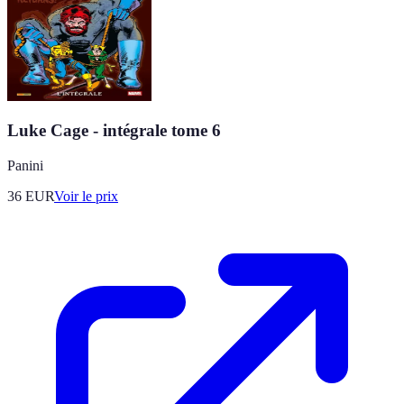
Luke Cage - intégrale tome 6
Panini
36
EUR
Voir le prix