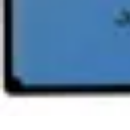
Aventure Sportive
Équipement
Tendances
Activités Sportives
Parapente
Préparation et San
Aventure Sportive