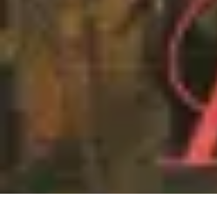
Aventure Sportive
Équipement
Tendances
Activités Sportives
Parapente
Préparation et San
Aventure Sportive