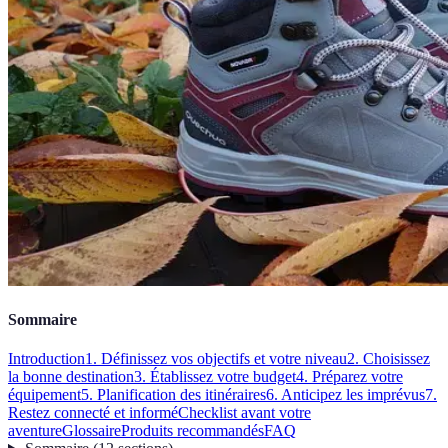
Sommaire
Introduction
1. Définissez vos objectifs et votre niveau
2. Choisissez
la bonne destination
3. Établissez votre budget
4. Préparez votre
équipement
5. Planification des itinéraires
6. Anticipez les imprévus
7.
Restez connecté et informé
Checklist avant votre
aventure
Glossaire
Produits recommandés
FAQ