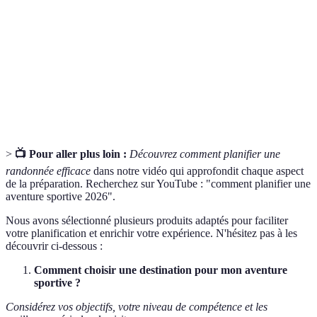
Un plan détaillé des trajets à suivre au cours d'une
Itinéraire
aventure ou d'un voyage.
Une estimation des dépenses à prévoir pour une
Budget
certaine période ou activité, permettant une gestion
efficace des ressources.
>
📺 Pour aller plus loin :
Découvrez comment planifier une
randonnée efficace
dans notre vidéo qui approfondit chaque aspect
de la préparation. Recherchez sur YouTube : "comment planifier une
aventure sportive 2026".
Nous avons sélectionné plusieurs produits adaptés pour faciliter
votre planification et enrichir votre expérience. N'hésitez pas à les
découvrir ci-dessous :
Comment choisir une destination pour mon aventure
sportive ?
Considérez vos objectifs, votre niveau de compétence et les