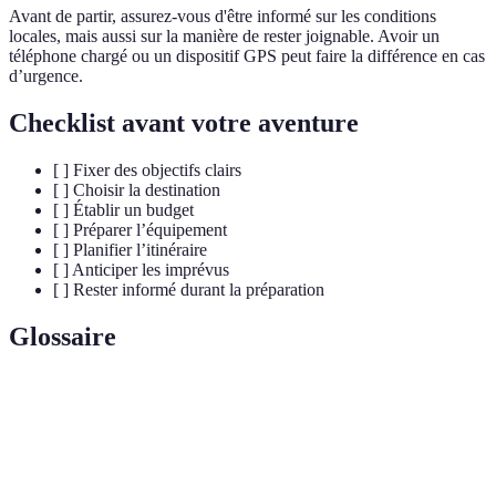
Avant de partir, assurez-vous d'être informé sur les conditions
locales, mais aussi sur la manière de rester joignable. Avoir un
téléphone chargé ou un dispositif GPS peut faire la différence en cas
d’urgence.
Checklist avant votre aventure
[ ] Fixer des objectifs clairs
[ ] Choisir la destination
[ ] Établir un budget
[ ] Préparer l’équipement
[ ] Planifier l’itinéraire
[ ] Anticiper les imprévus
[ ] Rester informé durant la préparation
Glossaire
Terme
Définition
Aventure
Une activité de loisir basée sur le sport, souvent en
sportive
plein air, qui comporte des défis physiques.