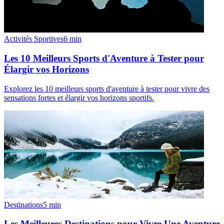
Activités Sportives
6
min
Les 10 Meilleurs Sports d'Aventure à Tester pour
Élargir vos Horizons
Explorez les 10 meilleurs sports d'aventure à tester pour vivre des
sensations fortes et élargir vos horizons sportifs.
Destinations
5
min
Les Meilleures Destinations pour Vivre Une Aventure