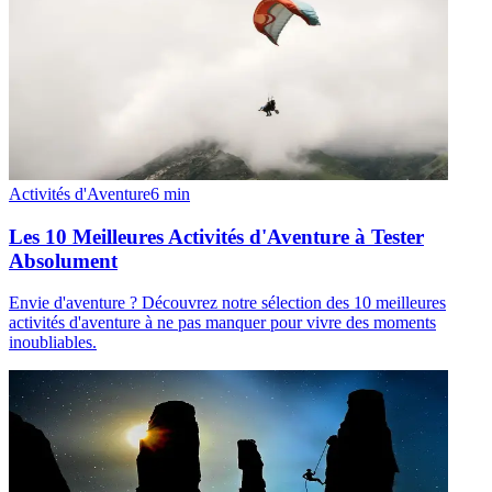
Activités d'Aventure
6
min
Les 10 Meilleures Activités d'Aventure à Tester
Absolument
Envie d'aventure ? Découvrez notre sélection des 10 meilleures
activités d'aventure à ne pas manquer pour vivre des moments
inoubliables.