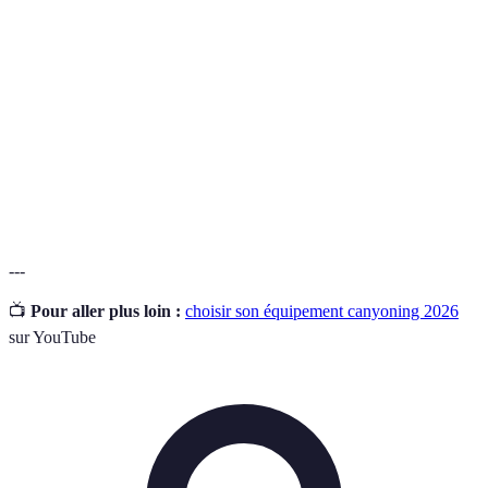
Matériau isolant utilisé dans les
Neoprene
combinaisons pour garder la chaleur dans
l'eau.
Équipement de
Matériel destiné à protéger l'utilisateur
Protection
contre les risques lors d'activités physiques.
Individuelle
---
📺
Pour aller plus loin :
choisir son équipement canyoning 2026
sur YouTube