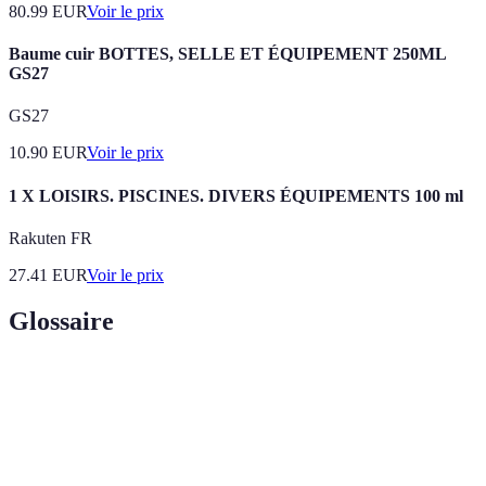
80.99
EUR
Voir le prix
Baume cuir BOTTES, SELLE ET ÉQUIPEMENT 250ML
GS27
GS27
10.90
EUR
Voir le prix
1 X LOISIRS. PISCINES. DIVERS ÉQUIPEMENTS 100 ml
Rakuten FR
27.41
EUR
Voir le prix
Glossaire
Terme
Définition
Équipement de sécurité permettant de
Harnais
maintenir une personne lors d'activités
verticales.