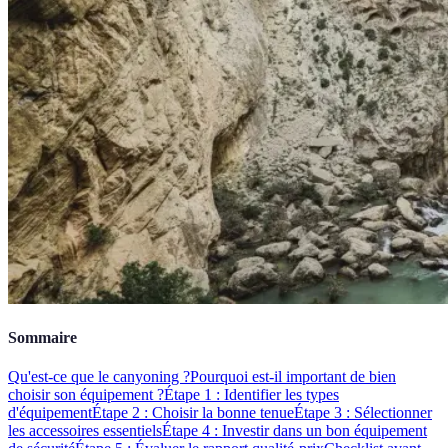
Sommaire
Qu'est-ce que le canyoning ?
Pourquoi est-il important de bien
choisir son équipement ?
Étape 1 : Identifier les types
d'équipement
Étape 2 : Choisir la bonne tenue
Étape 3 : Sélectionner
les accessoires essentiels
Étape 4 : Investir dans un bon équipement