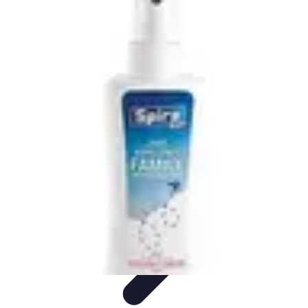
Aventure Sportive
Équipement
Tendances
Activités Sportives
Parapente
Préparation et
Santé
Aventure Sportive