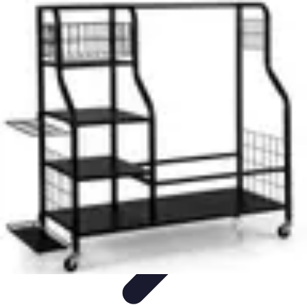
Aventure Sportive
Équipement
Tendances
Activités Sportives
Parapente
Préparation et
Santé
Aventure Sportive