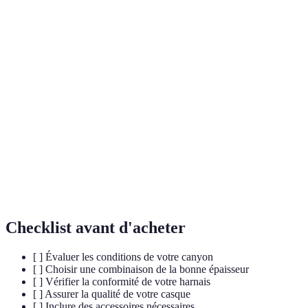
Modèle
Standard,
Bon rapport
Casque
hautes
léger
qualité/prix
performances
5 mm, plus
Néoprène,
Combinaison
3 mm, souple
chaud
flexible
Chaussons
Durable,
Antidérapants
Confort extra
aquatiques
ajustable
Checklist avant d'acheter
[ ] Évaluer les conditions de votre canyon
[ ] Choisir une combinaison de la bonne épaisseur
[ ] Vérifier la conformité de votre harnais
[ ] Assurer la qualité de votre casque
[ ] Inclure des accessoires nécessaires