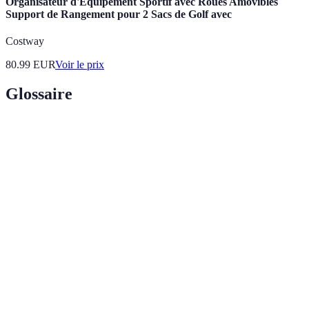
Organisateur d'Équipement Sportif avec Roues Amovibles
Support de Rangement pour 2 Sacs de Golf avec
Costway
80.99
EUR
Voir le prix
Glossaire
Terme
Définition
Activité de descente de canyons utilisant
Canyoning
techniques aquatiques et de rappel.
Équipement de sécurité destiné à assurer le
Harnais
maintien d'un individu pendant les descentes.
Combinaison
Vêtement conçu pour garder la chaleur corporelle
en néoprène
et protéger contre l'eau.