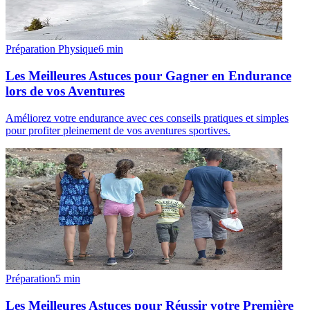
Préparation Physique
6
min
Les Meilleures Astuces pour Gagner en Endurance
lors de vos Aventures
Améliorez votre endurance avec ces conseils pratiques et simples
pour profiter pleinement de vos aventures sportives.
Préparation
5
min
Les Meilleures Astuces pour Réussir votre Première