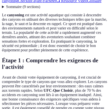
canyoning
Checklist avant d'acheter
📺 Ressource Vidéo
Glossaire
Sommaire
(
9
sections
)
Le
canyoning
est une activité aquatique qui consiste à descendre
des canyons en utilisant des diverses techniques telles que la marche,
la nage, le saut et la descente en rappel. Ce sport est pratiqué dans
des environnements naturels et peut varier en difficulté selon le
terrain. La popularité de cette activité a rapidement augmenté ces
dernières années, attirant des aventuriers souhaitant combiner
sensations fortes et exploration. En pratiquant le canyoning, la
sécurité est primordiale ; il est donc essentiel de choisir le bon
équipement pour profiter pleinement de cette expérience.
Étape 1 : Comprendre les exigences de
l'activité
Avant de choisir votre équipement de canyoning, il est crucial de
comprendre le type de canyons que vous allez explorer. Les canyons
peuvent être caractérisés par leur environnement : des eaux calmes
aux torrents rapides. Selon
UFC-Que Choisir
, plus de 70 % des
accidents en canyoning sont liés à un équipement inadapté. Ainsi,
une bonne connaissance des exigences spécifiques vous aidera à
sélectionner les pièces nécessaires. Lorsque vous préparez votre
sortie, il est également conseillé de prendre en compte votre niveau