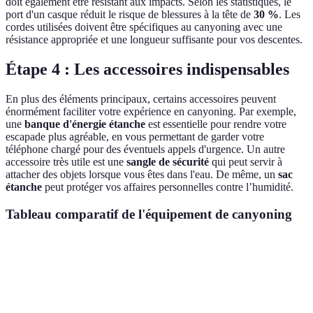
doit également être résistant aux impacts. Selon les statistiques, le
port d'un casque réduit le risque de blessures à la tête de
30 %
. Les
cordes utilisées doivent être spécifiques au canyoning avec une
résistance appropriée et une longueur suffisante pour vos descentes.
Étape 4 : Les accessoires indispensables
En plus des éléments principaux, certains accessoires peuvent
énormément faciliter votre expérience en canyoning. Par exemple,
une
banque d'énergie étanche
est essentielle pour rendre votre
escapade plus agréable, en vous permettant de garder votre
téléphone chargé pour des éventuels appels d'urgence. Un autre
accessoire très utile est une
sangle de sécurité
qui peut servir à
attacher des objets lorsque vous êtes dans l'eau. De même, un
sac
étanche
peut protéger vos affaires personnelles contre l’humidité.
Tableau comparatif de l'équipement de canyoning
Équipement
Option A
Option B
Option C
Confortable,
Économique,
Premium,
Harnais
léger
robuste
ergonomique