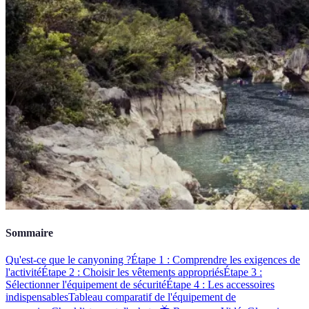
Sommaire
Qu'est-ce que le canyoning ?
Étape 1 : Comprendre les exigences de
l'activité
Étape 2 : Choisir les vêtements appropriés
Étape 3 :
Sélectionner l'équipement de sécurité
Étape 4 : Les accessoires
indispensables
Tableau comparatif de l'équipement de