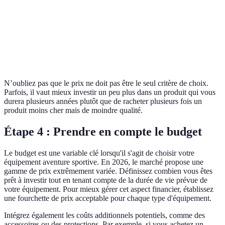
Confort
4.5/5
4/5
4/
Résistance
Oui
Non
O
à l'eau
N’oubliez pas que le prix ne doit pas être le seul critère de choix.
Parfois, il vaut mieux investir un peu plus dans un produit qui vous
durera plusieurs années plutôt que de racheter plusieurs fois un
produit moins cher mais de moindre qualité.
Étape 4 : Prendre en compte le budget
Le budget est une variable clé lorsqu'il s'agit de choisir votre
équipement aventure sportive. En 2026, le marché propose une
gamme de prix extrêmement variée. Définissez combien vous êtes
prêt à investir tout en tenant compte de la durée de vie prévue de
votre équipement. Pour mieux gérer cet aspect financier, établissez
une fourchette de prix acceptable pour chaque type d'équipement.
Intégrez également les coûts additionnels potentiels, comme des
accessoires ou des protections. Par exemple, si vous achetez un