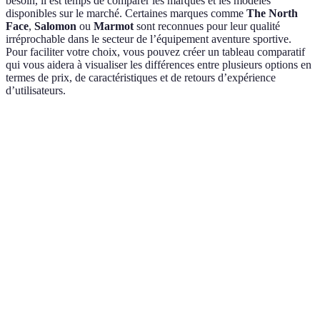
besoin, il est temps de comparer les marques et les modèles
disponibles sur le marché. Certaines marques comme
The North
Face
,
Salomon
ou
Marmot
sont reconnues pour leur qualité
irréprochable dans le secteur de l’équipement aventure sportive.
Pour faciliter votre choix, vous pouvez créer un tableau comparatif
qui vous aidera à visualiser les différences entre plusieurs options en
termes de prix, de caractéristiques et de retours d’expérience
d’utilisateurs.
Critère
Option A (Marque 1)
Option B (Marque 2)
O
Prix
100€
120€
1
Poids
500g
550g
4