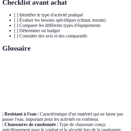
Checklist avant achat
[ ] Identifier le type d'activité pratiqué
[ ] Évaluer les besoins spécifiques (climat, terrain)
[ ] Comparer les différents types d'équipements
[ ] Déterminer un budget
[ ] Consulter des avis et des comparatifs
Glossaire
Terme
Définition
EPI (Équipements de
Matériel utilisé pour protéger contre les
Protection
risques physiques lors d'activités
Individuelle)
sportives.
|
Resistant à l'eau
| Caractéristique d'un matériel qui ne laisse pas
passer l'eau, important pour les activités en extérieur.
|
Chaussures de randonnée
| Type de chaussure conçu
spécifiquement pour le confort et la sécurité lors de la randonnée.