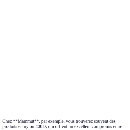
Critère
Option A
Option B
Option C
Verdict
Option A
Nylon
Polyester
Ripstop
Matériau
:
400D
600D
340D
robustesse
Options A
Étanchéité
Oui
Non
Oui
et C :
meilleures
Option A
Poids
1.2 kg
1.5 kg
1.3 kg
: plus
léger
Option A
Garantie
5 ans
2 ans
3 ans
: plus
fiable
Chez **Mammut**, par exemple, vous trouverez souvent des
produits en nylon 400D, qui offrent un excellent compromis entre