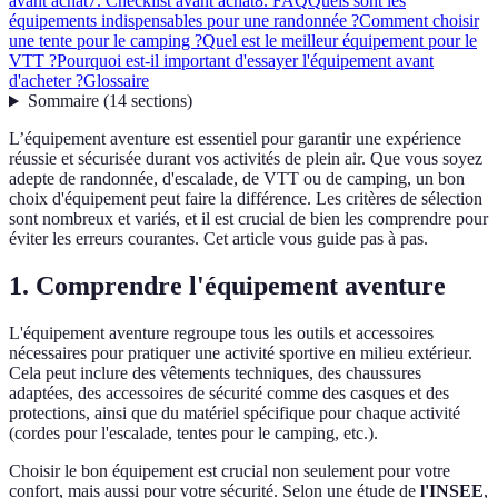
avant achat
7. Checklist avant achat
8. FAQ
Quels sont les
équipements indispensables pour une randonnée ?
Comment choisir
une tente pour le camping ?
Quel est le meilleur équipement pour le
VTT ?
Pourquoi est-il important d'essayer l'équipement avant
d'acheter ?
Glossaire
Sommaire
(
14
sections
)
L’équipement aventure est essentiel pour garantir une expérience
réussie et sécurisée durant vos activités de plein air. Que vous soyez
adepte de randonnée, d'escalade, de VTT ou de camping, un bon
choix d'équipement peut faire la différence. Les critères de sélection
sont nombreux et variés, et il est crucial de bien les comprendre pour
éviter les erreurs courantes. Cet article vous guide pas à pas.
1. Comprendre l'équipement aventure
L'équipement aventure regroupe tous les outils et accessoires
nécessaires pour pratiquer une activité sportive en milieu extérieur.
Cela peut inclure des vêtements techniques, des chaussures
adaptées, des accessoires de sécurité comme des casques et des
protections, ainsi que du matériel spécifique pour chaque activité
(cordes pour l'escalade, tentes pour le camping, etc.).
Choisir le bon équipement est crucial non seulement pour votre
confort, mais aussi pour votre sécurité. Selon une étude de
l'INSEE
,