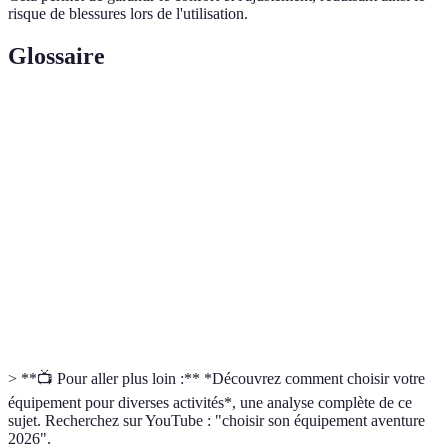
risque de blessures lors de l'utilisation.
Glossaire
Terme
Définition
Vélo tout terrain, conçu pour rouler sur des chemins
VTT
non pavés.
Abri léger fait pour le camping, généralement en
Tente
toile.
Matériau
Matériau fabriqué à partir de deux ou plusieurs
composite
éléments pour améliorer ses propriétés.
> **📺 Pour aller plus loin :** *Découvrez comment choisir votre
équipement pour diverses activités*, une analyse complète de ce
sujet. Recherchez sur YouTube : "choisir son équipement aventure
2026".