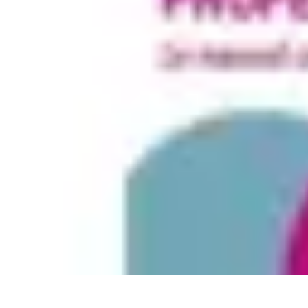
Aventure Sportive
Équipement
Tendances
Activités Sportives
Parapente
Préparation et San
Aventure Sportive