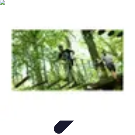
Aventure Sportive
Équipement
Tendances
Activités Sportives
Parapente
Préparation et
Santé
Aventure Sportive