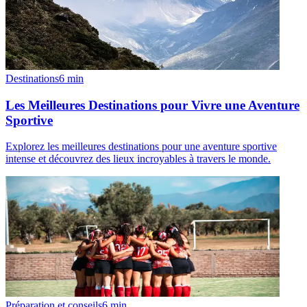
Destinations
6
min
Les Meilleures Destinations pour Vivre une Aventure
Sportive
Explorez les meilleures destinations pour une aventure sportive
intense et découvrez des lieux incroyables à travers le monde.
Préparation et conseils
6
min