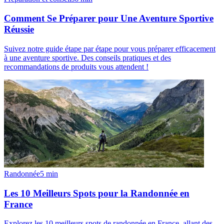
Comment Se Préparer pour Une Aventure Sportive
Réussie
Suivez notre guide étape par étape pour vous préparer efficacement
à une aventure sportive. Des conseils pratiques et des
recommandations de produits vous attendent !
Randonnée
5
min
Les 10 Meilleurs Spots pour la Randonnée en
France
Explorez les 10 meilleurs spots de randonnée en France, allant des