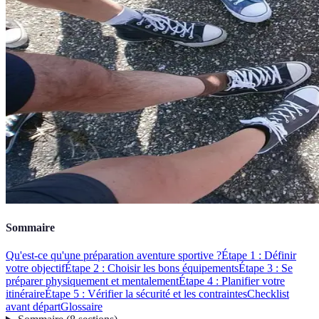
Sommaire
Qu'est-ce qu'une préparation aventure sportive ?
Étape 1 : Définir
votre objectif
Étape 2 : Choisir les bons équipements
Étape 3 : Se
préparer physiquement et mentalement
Étape 4 : Planifier votre
itinéraire
Étape 5 : Vérifier la sécurité et les contraintes
Checklist
avant départ
Glossaire