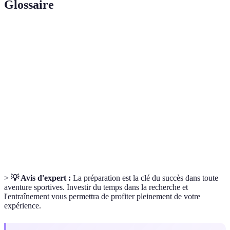
Glossaire
Terme
Définition
Équipement
Ensemble d'outils et matériels spécialisés
technique
nécessaires pour une activité sportive.
Préparation
Entraînement destiné à améliorer la condition
physique
physique en vue d'une activité sportive spécifique.
Chemin ou parcours prévu pour atteindre un
Itinéraire
objectif sportif.
>
💡 Avis d'expert :
La préparation est la clé du succès dans toute
aventure sportives. Investir du temps dans la recherche et
l'entraînement vous permettra de profiter pleinement de votre
expérience.