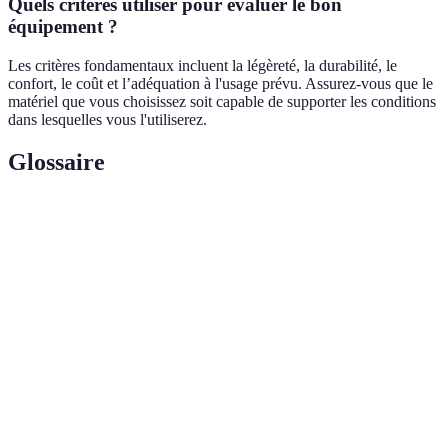
Quels critères utiliser pour évaluer le bon
équipement ?
Les critères fondamentaux incluent la légèreté, la durabilité, le
confort, le coût et l’adéquation à l'usage prévu. Assurez-vous que le
matériel que vous choisissez soit capable de supporter les conditions
dans lesquelles vous l'utiliserez.
Glossaire
Terme
Définition
Équipement
Matériel utilisé pour pratiquer des activités
sportif
physiques en plein air ou en intérieur.
Capacité d'un produit à résister à l'usure et à
Durabilité
maintenir ses performances dans le temps.
Conception d'un produit pour optimiser le soutien
Confort
au corps et la réduction de la fatigue lors de
ergonomique
l'utilisation.