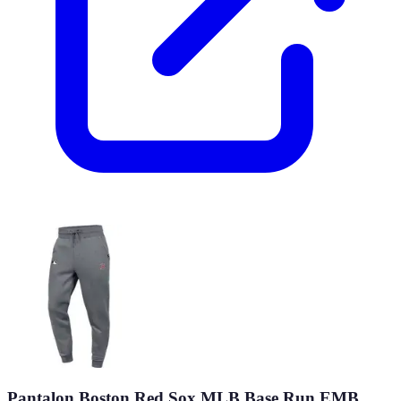
Pantalon Boston Red Sox MLB Base Run EMB