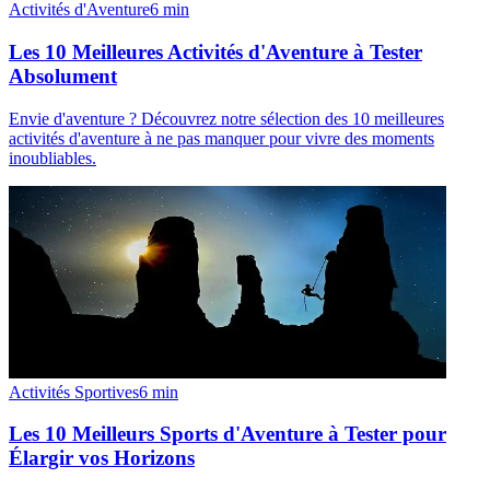
Activités d'Aventure
6
min
Les 10 Meilleures Activités d'Aventure à Tester
Absolument
Envie d'aventure ? Découvrez notre sélection des 10 meilleures
activités d'aventure à ne pas manquer pour vivre des moments
inoubliables.
Activités Sportives
6
min
Les 10 Meilleurs Sports d'Aventure à Tester pour
Élargir vos Horizons