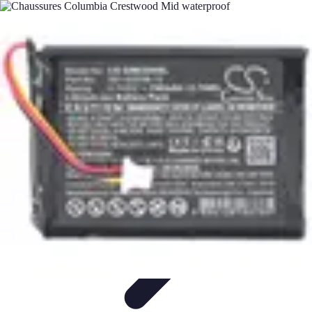
Aventure Sportive
Équipement
Tendances
Activités Sportives
Parapente
Préparation et
Santé
Aventure Sportive