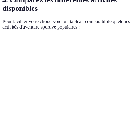
disponibles
Pour faciliter votre choix, voici un tableau comparatif de quelques
activités d'aventure sportive populaires :
Activité
Niveau de difficulté
Équipement nécessaire
Escalade
Moyenne à élevée
Chaussures, baudrier
Kayak, gilets de
Rafting
Élevée
sauvetage
Parapente
Moyenne
Parapente, casque