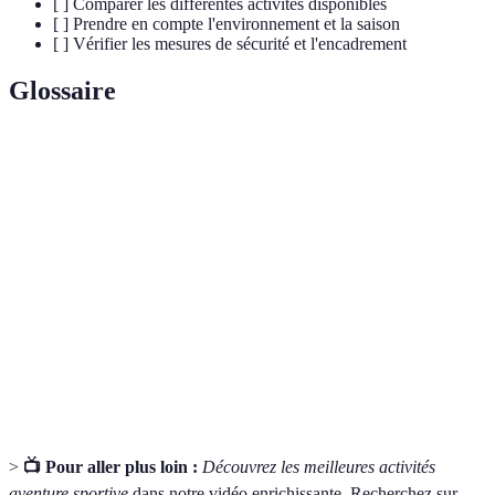
[ ] Comparer les différentes activités disponibles
[ ] Prendre en compte l'environnement et la saison
[ ] Vérifier les mesures de sécurité et l'encadrement
Glossaire
Terme
Définition
Expérience qui fusionne un défi physique avec
Aventure
des éléments d'exploration et de découverte.
Assistance d'un professionnel lors de la pratique
Encadrement
d'activités sportives.
Capacité d'un individu à soutenir un effort
Endurance
physique prolongé sans fatigue excessive.
>
📺 Pour aller plus loin :
Découvrez les meilleures activités
aventure sportive
dans notre vidéo enrichissante. Recherchez sur