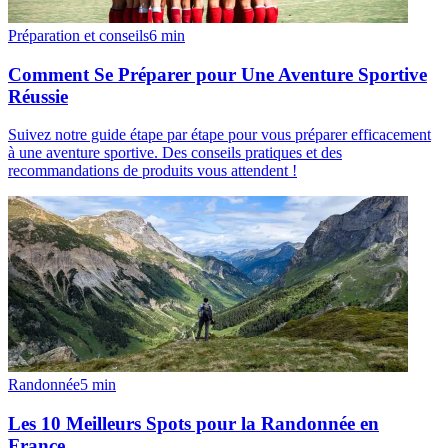
Préparation et conseils
6
min
Comment Se Préparer pour Une Aventure Sportive
Réussie
Suivez notre guide étape par étape pour vous préparer efficacement
à une aventure sportive. Des conseils pratiques et des
recommandations de produits vous attendent !
Randonnée
5
min
Les 10 Meilleurs Spots pour la Randonnée en
France