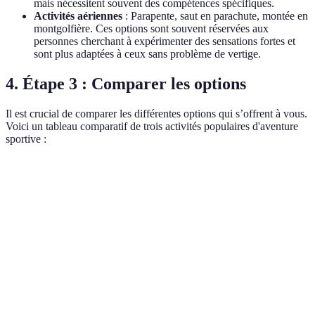
mais nécessitent souvent des compétences spécifiques.
Activités aériennes
: Parapente, saut en parachute, montée en
montgolfière. Ces options sont souvent réservées aux
personnes cherchant à expérimenter des sensations fortes et
sont plus adaptées à ceux sans problème de vertige.
4. Étape 3 : Comparer les options
Il est crucial de comparer les différentes options qui s’offrent à vous.
Voici un tableau comparatif de trois activités populaires d'aventure
sportive :
Critère
Escalade
Rafting
Parapente
Niveau de
Moyen
Élevé
Variable
difficulté
Oui
Oui
Besoin de
Oui (cordes,
(canoë,
(parachute,
matériel
harnais)
gilets)
harnais)