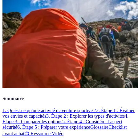
Sommaire
1. Qu'est-ce qu'une activité d'aventure sportive ?
2. Étape 1 : Évaluer
vos envies et capacités
3. Étape 2 : Explorer les types d'activités
4.
Étape 3 : Comparer les options
5. Étape 4 : Considérer l'aspect
sécurité
6. Étape 5 : Préparer votre expérience
Glossaire
Checklist
avant achat
📺 Ressource Vidéo