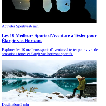
Activités Sportives
6
min
Les 10 Meilleurs Sports d'Aventure à Tester pour
Élargir vos Horizons
Explorez les 10 meilleurs sports d'aventure à tester pour vivre des
sensations fortes et élargir vos horizons sportifs.
Destinations
5
min