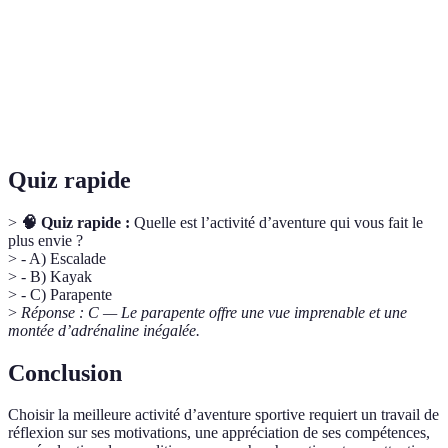
Encadrement
Suivi par des formateurs qualifiés dans le cadre
professionnel
d'activités à risque ou techniques.
Équipement
Matériel visant à protéger les participants lors des
de sécurité
activités d'aventure.
Quiz rapide
>
🧠 Quiz rapide :
Quelle est l’activité d’aventure qui vous fait le
plus envie ?
> - A) Escalade
> - B) Kayak
> - C) Parapente
>
Réponse : C — Le parapente offre une vue imprenable et une
montée d’adrénaline inégalée.
Conclusion
Choisir la meilleure activité d’aventure sportive requiert un travail de
réflexion sur ses motivations, une appréciation de ses compétences,