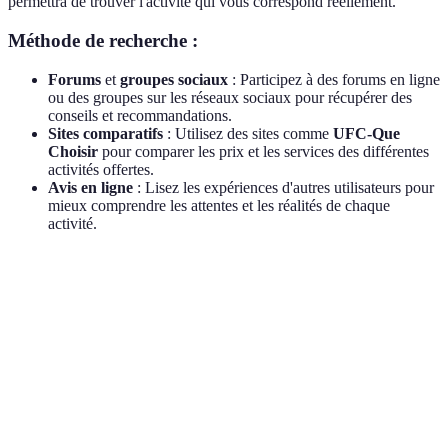
permettra de trouver l'activité qui vous correspond réellement.
Méthode de recherche :
Forums
et
groupes sociaux
: Participez à des forums en ligne
ou des groupes sur les réseaux sociaux pour récupérer des
conseils et recommandations.
Sites comparatifs
: Utilisez des sites comme
UFC-Que
Choisir
pour comparer les prix et les services des différentes
activités offertes.
Avis en ligne
: Lisez les expériences d'autres utilisateurs pour
mieux comprendre les attentes et les réalités de chaque
activité.
Critère
Option A (Escalade)
Option B (Randonnée)
Coût
50 € - 100 €
30 € - 70 €
Équipement
Chaussures de
Matériel spécifique
requis
randonnée
Niveau