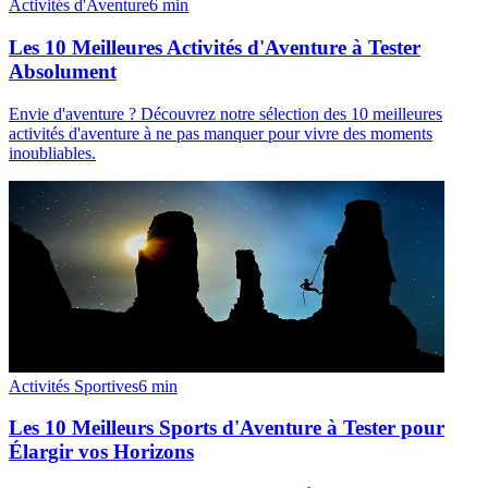
Activités d'Aventure
6
min
Les 10 Meilleures Activités d'Aventure à Tester
Absolument
Envie d'aventure ? Découvrez notre sélection des 10 meilleures
activités d'aventure à ne pas manquer pour vivre des moments
inoubliables.
Activités Sportives
6
min
Les 10 Meilleurs Sports d'Aventure à Tester pour
Élargir vos Horizons