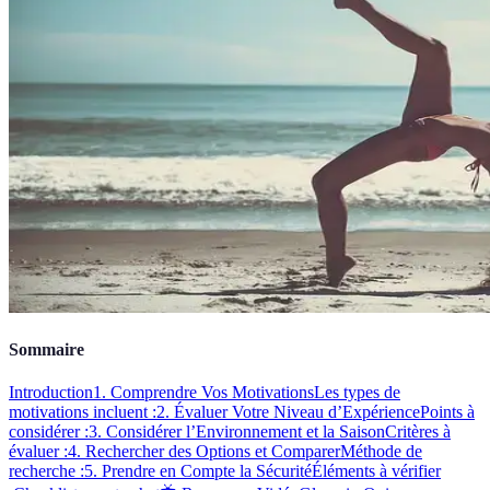
Sommaire
Introduction
1. Comprendre Vos Motivations
Les types de
motivations incluent :
2. Évaluer Votre Niveau d’Expérience
Points à
considérer :
3. Considérer l’Environnement et la Saison
Critères à
évaluer :
4. Rechercher des Options et Comparer
Méthode de
recherche :
5. Prendre en Compte la Sécurité
Éléments à vérifier