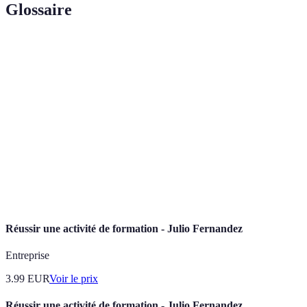
Glossaire
Terme
Définition
Aventure
Activité mêlant sport et découvertes externes dans
sportive
des environnements souvent extrêmes.
Capacité à maintenir un effort dans le temps sans
Endurance
ralentir.
Descente de gorges en suivant le lit d'une rivière, en
Canyoning
combinant marche, nage et saut.
Réussir une activité de formation - Julio Fernandez
Entreprise
3.99
EUR
Voir le prix
Réussir une activité de formation - Julio Fernandez