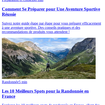
Comment Se Préparer pour Une Aventure Sportive
Réussie
Suivez notre guide étape par étape pour vous préparer efficacement
à une aventure sportive. Des conseils pratiques et des
recommandations de produits vous attendent !
Randonnée
5
min
Les 10 Meilleurs Spots pour la Randonnée en
France