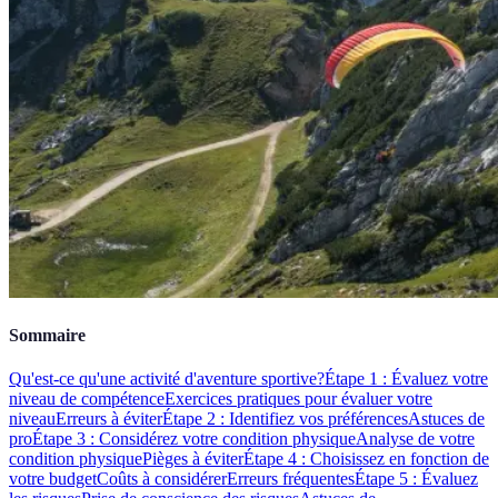
Sommaire
Qu'est-ce qu'une activité d'aventure sportive?
Étape 1 : Évaluez votre
niveau de compétence
Exercices pratiques pour évaluer votre
niveau
Erreurs à éviter
Étape 2 : Identifiez vos préférences
Astuces de
pro
Étape 3 : Considérez votre condition physique
Analyse de votre
condition physique
Pièges à éviter
Étape 4 : Choisissez en fonction de
votre budget
Coûts à considérer
Erreurs fréquentes
Étape 5 : Évaluez