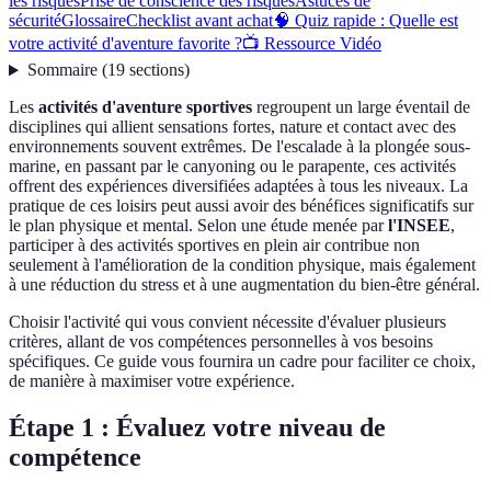
les risques
Prise de conscience des risques
Astuces de
sécurité
Glossaire
Checklist avant achat
🧠 Quiz rapide : Quelle est
votre activité d'aventure favorite ?
📺 Ressource Vidéo
Sommaire
(
19
sections
)
Les
activités d'aventure sportives
regroupent un large éventail de
disciplines qui allient sensations fortes, nature et contact avec des
environnements souvent extrêmes. De l'escalade à la plongée sous-
marine, en passant par le canyoning ou le parapente, ces activités
offrent des expériences diversifiées adaptées à tous les niveaux. La
pratique de ces loisirs peut aussi avoir des bénéfices significatifs sur
le plan physique et mental. Selon une étude menée par
l'INSEE
,
participer à des activités sportives en plein air contribue non
seulement à l'amélioration de la condition physique, mais également
à une réduction du stress et à une augmentation du bien-être général.
Choisir l'activité qui vous convient nécessite d'évaluer plusieurs
critères, allant de vos compétences personnelles à vos besoins
spécifiques. Ce guide vous fournira un cadre pour faciliter ce choix,
de manière à maximiser votre expérience.
Étape 1 : Évaluez votre niveau de
compétence