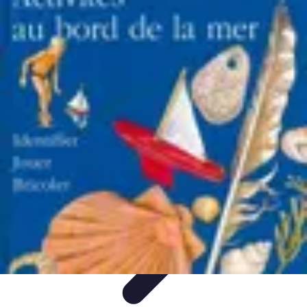
Aventure Sportive
Équipement
Tendances
Activités Sportives
Parapente
Préparation et
Santé
Aventure Sportive