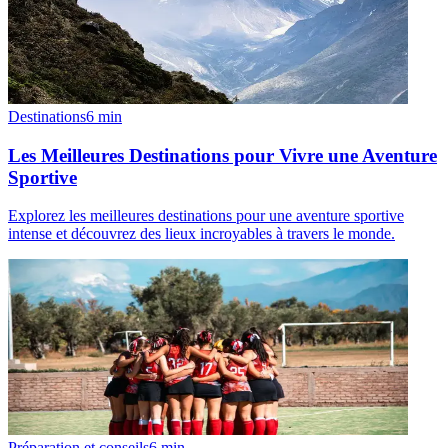
Destinations
6
min
Les Meilleures Destinations pour Vivre une Aventure
Sportive
Explorez les meilleures destinations pour une aventure sportive
intense et découvrez des lieux incroyables à travers le monde.
Préparation et conseils
6
min