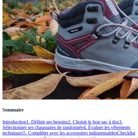
Sommaire
Introduction
1. Définir ses besoins
2. Choisir le bon sac à dos
3.
Sélectionner ses chaussures de randonnée
4. Évaluer les vêtements
techniques
5. Compléter avec les accessoires indispensables
Checklist