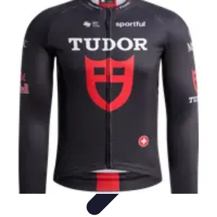
Aventure Sportive
Équipement
Tendances
Activités Sportives
Parapente
Préparation et
Santé
Aventure Sportive