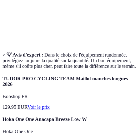
Randonnée longue et souvent en autonomie,
Trek
nécessitant un équipement conséquent.
Système de vêtements superposés pour s’adapter
Couches
aux variations de température.
>
💡 Avis d'expert :
Dans le choix de l'équipement randonnée,
privilégiez toujours la qualité sur la quantité. Un bon équipement,
même s'il coûte plus cher, peut faire toute la différence sur le terrain.
TUDOR PRO CYCLING TEAM Maillot manches longues
2026
Bobshop FR
129.95
EUR
Voir le prix
Hoka One One Anacapa Breeze Low W
Hoka One One