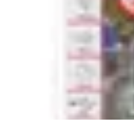
Aventure Sportive
Équipement
Tendances
Activités Sportives
Parapente
Préparation et San
Aventure Sportive