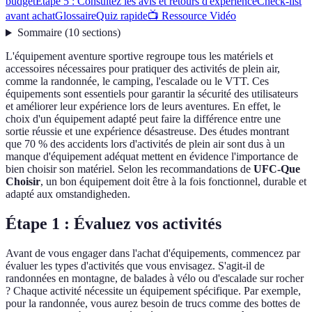
budget
Étape 5 : Consultez les avis et retours d'expérience
Check-list
avant achat
Glossaire
Quiz rapide
📺 Ressource Vidéo
Sommaire
(
10
sections
)
L'équipement aventure sportive regroupe tous les matériels et
accessoires nécessaires pour pratiquer des activités de plein air,
comme la randonnée, le camping, l'escalade ou le VTT. Ces
équipements sont essentiels pour garantir la sécurité des utilisateurs
et améliorer leur expérience lors de leurs aventures. En effet, le
choix d'un équipement adapté peut faire la différence entre une
sortie réussie et une expérience désastreuse. Des études montrant
que 70 % des accidents lors d'activités de plein air sont dus à un
manque d'équipement adéquat mettent en évidence l'importance de
bien choisir son matériel. Selon les recommandations de
UFC-Que
Choisir
, un bon équipement doit être à la fois fonctionnel, durable et
adapté aux omstandigheden.
Étape 1 : Évaluez vos activités
Avant de vous engager dans l'achat d'équipements, commencez par
évaluer les types d'activités que vous envisagez. S'agit-il de
randonnées en montagne, de balades à vélo ou d'escalade sur rocher
? Chaque activité nécessite un équipement spécifique. Par exemple,
pour la randonnée, vous aurez besoin de trucs comme des bottes de