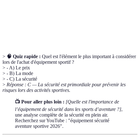
Capacité d'un produit à résister à l'usure ou à
Durabilité
l'utilisation prolongée.
Sentiment de bien-être lors de l'utilisation d'un
Confort
équipement, influençant ainsi la performance.
>
🧠 Quiz rapide :
Quel est l'élément le plus important à considérer
lors de l'achat d'équipement sportif ?
> - A) Le prix
> - B) La mode
> - C) La sécurité
>
Réponse : C — La sécurité est primordiale pour prévenir les
risques lors des activités sportives.
📺 Pour aller plus loin :
[Quelle est l'importance de
l’équipement de sécurité dans les sports d’aventure ?]
,
une analyse complète de la sécurité en plein air.
Recherchez sur YouTube : "équipement sécurité
aventure sportive 2026".