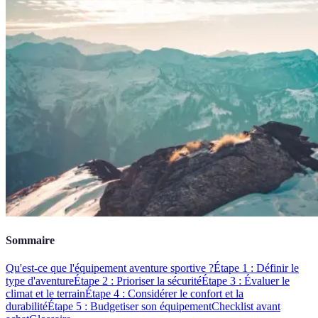
Sommaire
Qu'est-ce que l'équipement aventure sportive ?
Étape 1 : Définir le
type d'aventure
Étape 2 : Prioriser la sécurité
Étape 3 : Évaluer le
climat et le terrain
Étape 4 : Considérer le confort et la
durabilité
Étape 5 : Budgetiser son équipement
Checklist avant