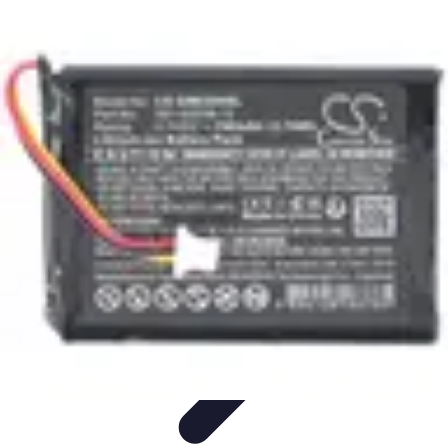
Aventure Sportive
Équipement
Tendances
Activités Sportives
Parapente
Préparation et
Santé
Aventure Sportive