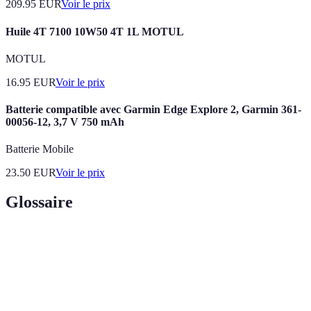
209.95
EUR
Voir le prix
Huile 4T 7100 10W50 4T 1L MOTUL
MOTUL
16.95
EUR
Voir le prix
Batterie compatible avec Garmin Edge Explore 2, Garmin 361-
00056-12, 3,7 V 750 mAh
Batterie Mobile
23.50
EUR
Voir le prix
Glossaire
Terme
Définition
Équipement
Matériel conçu pour protéger l'utilisateur comme
de sécurité
les casques ou harnais.