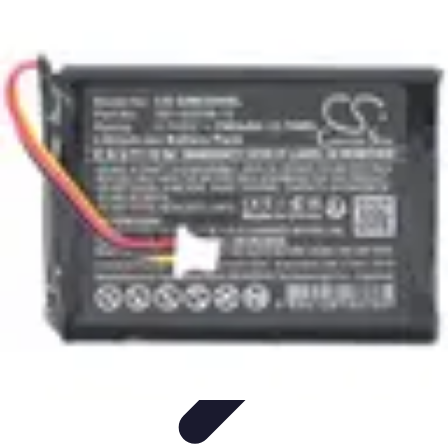
Aventure Sportive
Équipement
Tendances
Activités Sportives
Parapente
Préparation et
Santé
Aventure Sportive