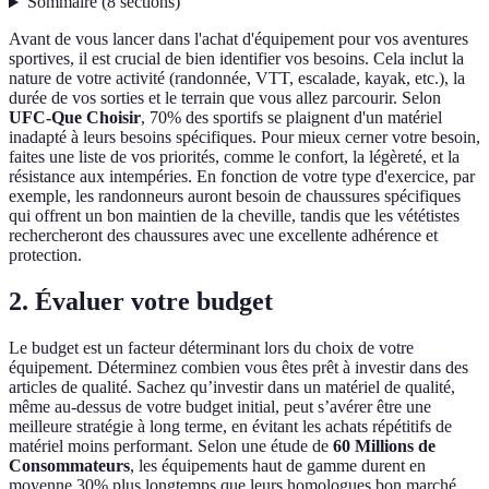
Sommaire
(
8
sections
)
Avant de vous lancer dans l'achat d'équipement pour vos aventures
sportives, il est crucial de bien identifier vos besoins. Cela inclut la
nature de votre activité (randonnée, VTT, escalade, kayak, etc.), la
durée de vos sorties et le terrain que vous allez parcourir. Selon
UFC-Que Choisir
, 70% des sportifs se plaignent d'un matériel
inadapté à leurs besoins spécifiques. Pour mieux cerner votre besoin,
faites une liste de vos priorités, comme le confort, la légèreté, et la
résistance aux intempéries. En fonction de votre type d'exercice, par
exemple, les randonneurs auront besoin de chaussures spécifiques
qui offrent un bon maintien de la cheville, tandis que les vététistes
rechercheront des chaussures avec une excellente adhérence et
protection.
2. Évaluer votre budget
Le budget est un facteur déterminant lors du choix de votre
équipement. Déterminez combien vous êtes prêt à investir dans des
articles de qualité. Sachez qu’investir dans un matériel de qualité,
même au-dessus de votre budget initial, peut s’avérer être une
meilleure stratégie à long terme, en évitant les achats répétitifs de
matériel moins performant. Selon une étude de
60 Millions de
Consommateurs
, les équipements haut de gamme durent en
moyenne 30% plus longtemps que leurs homologues bon marché.