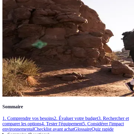
Sommaire
1. Comprendre vos besoins
2. Évaluer votre budget
3. Rechercher et
comparer les options
4. Tester l'équipement
5. Considérer l'impact
environnemental
Checklist avant achat
Glossaire
Quiz rapide