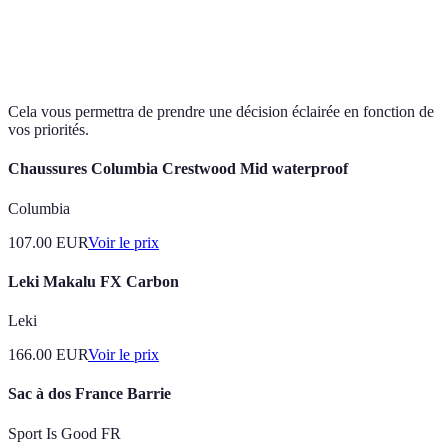
Prix
100 EUR
150 EUR
200 EUR
Durabilité
3 ans
5 ans
7 ans
Cela vous permettra de prendre une décision éclairée en fonction de
vos priorités.
Chaussures Columbia Crestwood Mid waterproof
Columbia
107.00
EUR
Voir le prix
Leki Makalu FX Carbon
Leki
166.00
EUR
Voir le prix
Sac à dos France Barrie
Sport Is Good FR