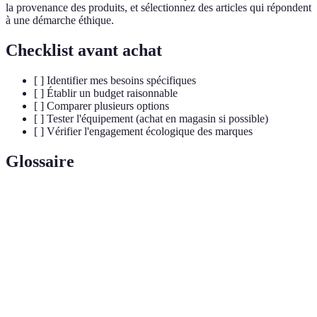
la provenance des produits, et sélectionnez des articles qui répondent
à une démarche éthique.
Checklist avant achat
[ ] Identifier mes besoins spécifiques
[ ] Établir un budget raisonnable
[ ] Comparer plusieurs options
[ ] Tester l'équipement (achat en magasin si possible)
[ ] Vérifier l'engagement écologique des marques
Glossaire
Terme
Définition
Ensemble de matériel utilisé pour une activité
Équipement
sportive.
Capacité d'un article à résister à l'usure et à tenir
Durabilité
dans le temps.