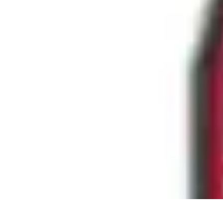
Aventure Sportive
Équipement
Tendances
Activités Sportives
Parapente
Préparation et San
Aventure Sportive