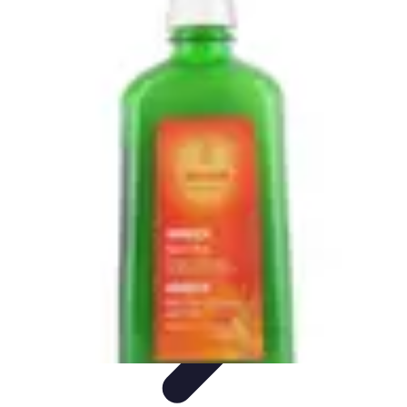
Aventure Sportive
Équipement
Tendances
Activités Sportives
Parapente
Préparation et
Santé
Aventure Sportive