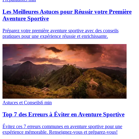
Les Meilleures Astuces pour Réussir votre Première
Aventure Sportive
Préparez votre première aventure sportive avec des conseils
pratiques pour une expérience réussie et enrichissante.
Astuces et Conseils
6
min
Top 7 des Erreurs à Éviter en Aventure Sportive
Évitez ces 7 erreurs communes en aventure sportive pour une
expérience mémorable. Renseignez-vous et préparez-vous!