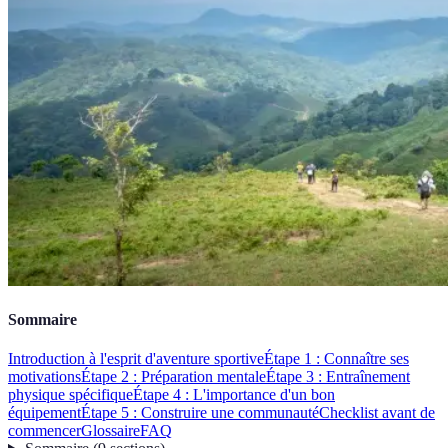
Sommaire
Introduction à l'esprit d'aventure sportive
Étape 1 : Connaître ses
motivations
Étape 2 : Préparation mentale
Étape 3 : Entraînement
physique spécifique
Étape 4 : L'importance d'un bon
équipement
Étape 5 : Construire une communauté
Checklist avant de
commencer
Glossaire
FAQ