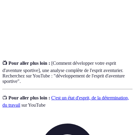
Préparation
Techniques psychologiques utilisées pour
mentale
améliorer la performance et gérer le stress.
Conditionnement
Ensemble d’exercices visant à optimiser la
physique
forme physique et préparer le corps à l’effort.
📺 Pour aller plus loin :
[Comment développer votre esprit
d'aventure sportive], une analyse complète de l'esprit aventurier.
Recherchez sur YouTube : "développement de l'esprit d'aventure
sportive".
📺
Pour aller plus loin :
C'est un état d'esprit, de la détermination,
du travail
sur YouTube