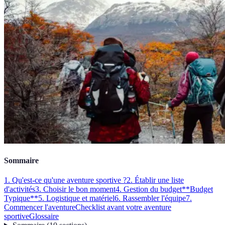
Sommaire
1. Qu'est-ce qu'une aventure sportive ?
2. Établir une liste
d'activités
3. Choisir le bon moment
4. Gestion du budget
**Budget
Typique**
5. Logistique et matériel
6. Rassembler l'équipe
7.
Commencer l'aventure
Checklist avant votre aventure
sportive
Glossaire