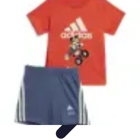
Aventure Sportive
Équipement
Tendances
Activités Sportives
Parapente
Préparation et
Santé
Aventure Sportive