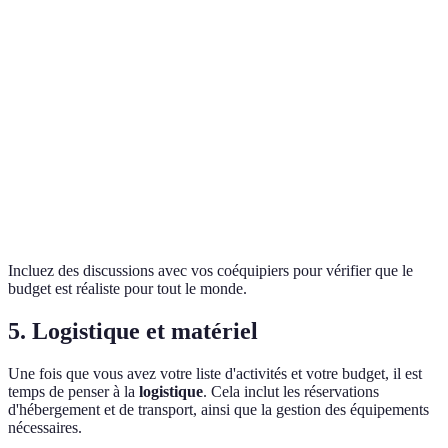
Repas pour 3 jours,
Restauration
100 EUR
cuisine simple.
Tarifs pour une sortie
Activités
120 EUR
d'escalade.
Planifiez un peu plus
Total
560 EUR
pour les imprévus.
Incluez des discussions avec vos coéquipiers pour vérifier que le
budget est réaliste pour tout le monde.
5. Logistique et matériel
Une fois que vous avez votre liste d'activités et votre budget, il est
temps de penser à la
logistique
. Cela inclut les réservations
d'hébergement et de transport, ainsi que la gestion des équipements
nécessaires.