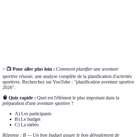
sportive
souvent en groupe.
Ensemble des tâches nécessaires pour organiser un
Logistique
événement (transport, hébergement).
Estimation des coûts associés à l'organisation d'une
Budget
activité.
>
📺 Pour aller plus loin :
Comment planifier une aventure
sportive réussie
, une analyse complète de la planification d'activités
sportives. Recherchez sur YouTube : "planification aventure sportive
2026".
🧠 Quiz rapide :
Quel est l'élément le plus important dans la
préparation d'une aventure sportive ?
A) Les participants
B) Le budget
C) La météo
Réponse : B — Un bon budget assure le bon déroulement de