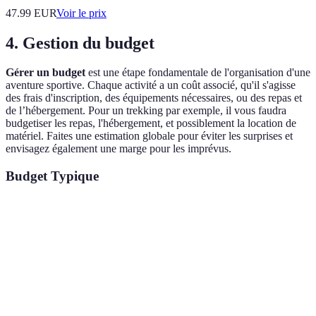
47.99
EUR
Voir le prix
4. Gestion du budget
Gérer un budget
est une étape fondamentale de l'organisation d'une
aventure sportive. Chaque activité a un coût associé, qu'il s'agisse
des frais d'inscription, des équipements nécessaires, ou des repas et
de l’hébergement. Pour un trekking par exemple, il vous faudra
budgetiser les repas, l'hébergement, et possiblement la location de
matériel. Faites une estimation globale pour éviter les surprises et
envisagez également une marge pour les imprévus.
Budget Typique
Poste de dépense
Montant estimé
Commentaire
Coût moyen pour un
Transport
150 EUR
groupe de 5 personnes.
Nuit dans une auberge
Hébergement
200 EUR
de jeunesse.