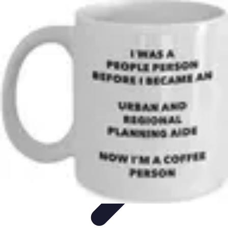
Aventure Sportive
Équipement
Tendances
Activités Sportives
Parapente
Préparation et
Santé
Aventure Sportive