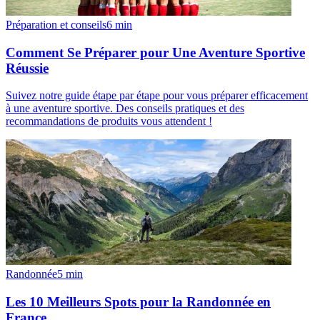
Préparation et conseils
6
min
Comment Se Préparer pour Une Aventure Sportive
Réussie
Suivez notre guide étape par étape pour vous préparer efficacement
à une aventure sportive. Des conseils pratiques et des
recommandations de produits vous attendent !
Randonnée
5
min
Les 10 Meilleurs Spots pour la Randonnée en
France