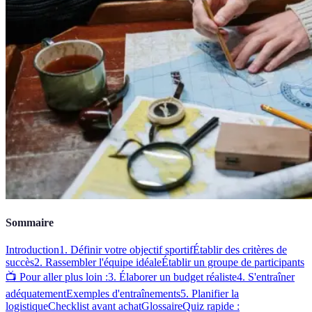
Sommaire
Introduction
1. Définir votre objectif sportif
Établir des critères de
succès
2. Rassembler l'équipe idéale
Établir un groupe de participants
📺 Pour aller plus loin :
3. Élaborer un budget réaliste
4. S'entraîner
adéquatement
Exemples d'entraînements
5. Planifier la
logistique
Checklist avant achat
Glossaire
Quiz rapide :