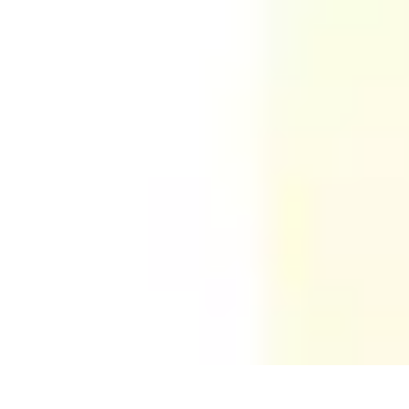
Aventure Sportive
Équipement
Tendances
Activités Sportives
Parapente
Préparation et San
Aventure Sportive