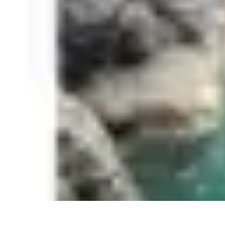
Aventure Sportive
Équipement
Tendances
Activités Sportives
Parapente
Préparation et San
Aventure Sportive