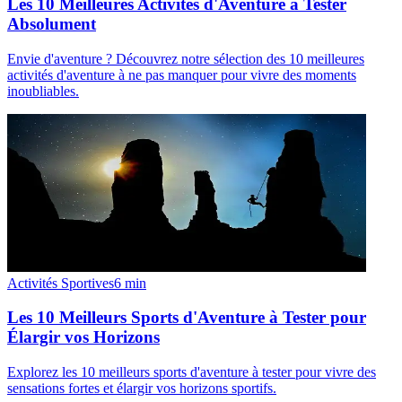
Les 10 Meilleures Activités d'Aventure à Tester
Absolument
Envie d'aventure ? Découvrez notre sélection des 10 meilleures
activités d'aventure à ne pas manquer pour vivre des moments
inoubliables.
Activités Sportives
6
min
Les 10 Meilleurs Sports d'Aventure à Tester pour
Élargir vos Horizons
Explorez les 10 meilleurs sports d'aventure à tester pour vivre des
sensations fortes et élargir vos horizons sportifs.