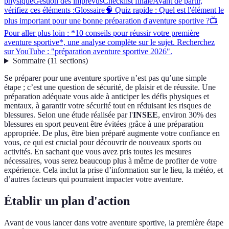
physique
Gestion des imprévus
Checklist finale
Avant de partir,
vérifiez ces éléments :
Glossaire
🧠 Quiz rapide : Quel est l'élément le
plus important pour une bonne préparation d'aventure sportive ?
📺
Pour aller plus loin : *10 conseils pour réussir votre première
aventure sportive*, une analyse complète sur le sujet. Recherchez
sur YouTube : "préparation aventure sportive 2026".
Sommaire
(
11
sections
)
Se préparer pour une aventure sportive n’est pas qu’une simple
étape ; c’est une question de sécurité, de plaisir et de réussite. Une
préparation adéquate vous aide à anticiper les défis physiques et
mentaux, à garantir votre sécurité tout en réduisant les risques de
blessures. Selon une étude réalisée par l'
INSEE
, environ 30% des
blessures en sport peuvent être évitées grâce à une préparation
appropriée. De plus, être bien préparé augmente votre confiance en
vous, ce qui est crucial pour découvrir de nouveaux sports ou
activités. En sachant que vous avez pris toutes les mesures
nécessaires, vous serez beaucoup plus à même de profiter de votre
expérience. Cela inclut la prise d’information sur le lieu, la météo, et
d’autres facteurs qui pourraient impacter votre aventure.
Établir un plan d'action
Avant de vous lancer dans votre aventure sportive, la première étape