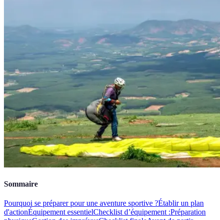
Sommaire
Pourquoi se préparer pour une aventure sportive ?
Établir un plan
d'action
Équipement essentiel
Checklist d’équipement :
Préparation