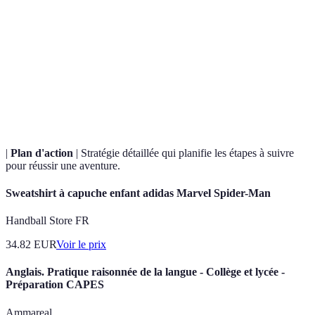
Préparation
Ensemble des exercices et régimes alimentaires
physique
adaptés pour optimiser la performance sportive.
Outils et vêtements spécifiques à chaque activité
Équipement
sportive, conçus pour maximiser sécurité et
technique
performance.
|
Plan d'action
| Stratégie détaillée qui planifie les étapes à suivre
pour réussir une aventure.
Sweatshirt à capuche enfant adidas Marvel Spider-Man
Handball Store FR
34.82
EUR
Voir le prix
Anglais. Pratique raisonnée de la langue - Collège et lycée -
Préparation CAPES
Ammareal