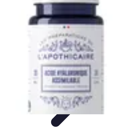
Aventure Sportive
Équipement
Tendances
Activités Sportives
Parapente
Préparation et
Santé
Aventure Sportive