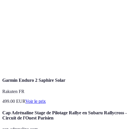
Randonnée en
Chaussures de
Moyen
montagne
randonnée, sac à dos
Kayak, pagaie, gilet de
Kayak de mer
Élevé
sauvetage
Chaussures de trail,
Trail
Faible à Élevé
vêtements adaptés
Escalade
Baudrier, cordes, casque
Élevé
Garmin Enduro 2 Saphire Solar
Rakuten FR
499.00
EUR
Voir le prix
Cap Adrénaline Stage de Pilotage Rallye en Subaru Rallycross -
Circuit de l'Ouest Parisien