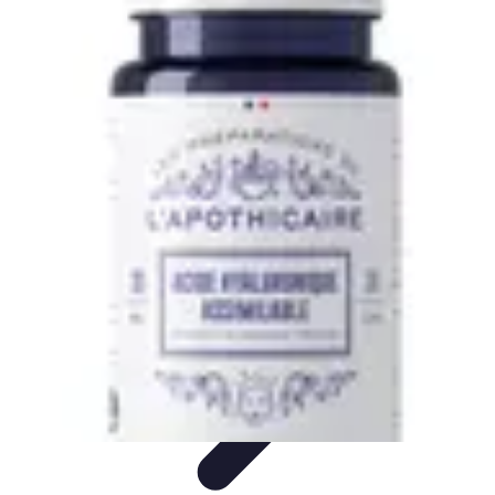
Aventure Sportive
Équipement
Tendances
Activités Sportives
Parapente
Préparation et
Santé
Aventure Sportive