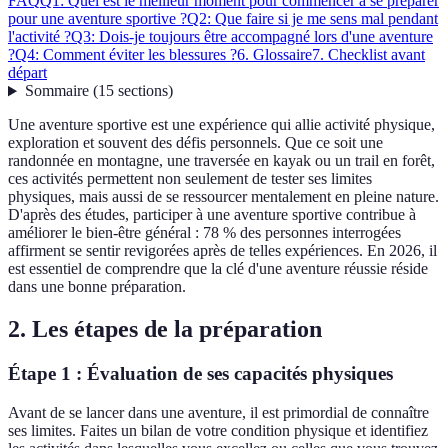
FAQ
Q1: Quel est le meilleur moment pour commencer à se préparer
pour une aventure sportive ?
Q2: Que faire si je me sens mal pendant
l'activité ?
Q3: Dois-je toujours être accompagné lors d'une aventure
?
Q4: Comment éviter les blessures ?
6. Glossaire
7. Checklist avant
départ
Sommaire
(
15
sections
)
Une aventure sportive est une expérience qui allie activité physique,
exploration et souvent des défis personnels. Que ce soit une
randonnée en montagne, une traversée en kayak ou un trail en forêt,
ces activités permettent non seulement de tester ses limites
physiques, mais aussi de se ressourcer mentalement en pleine nature.
D'après des études, participer à une aventure sportive contribue à
améliorer le bien-être général : 78 % des personnes interrogées
affirment se sentir revigorées après de telles expériences. En 2026, il
est essentiel de comprendre que la clé d'une aventure réussie réside
dans une bonne préparation.
2. Les étapes de la préparation
Étape 1 : Évaluation de ses capacités physiques
Avant de se lancer dans une aventure, il est primordial de connaître
ses limites. Faites un bilan de votre condition physique et identifiez