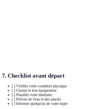
Terme
Définition
Équipement
Matériel destiné à protéger les utilisateurs lors
de sécurité
d'activités à risque.
Capacité à maintenir un effort physique
Endurance
prolongé.
Expérience impliquant des défis physiques et
Aventure
psychologiques en extérieur.
7. Checklist avant départ
[ ] Vérifier votre condition physique
[ ] Choisir le bon équipement
[ ] Planifier votre itinéraire
[ ] Prévoir de l'eau et des snacks
[ ] Informer quelqu'un de votre trajet