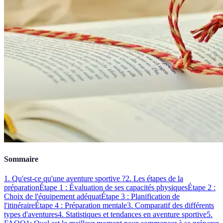
Sommaire
1. Qu'est-ce qu'une aventure sportive ?
2. Les étapes de la
préparation
Étape 1 : Évaluation de ses capacités physiques
Étape 2 :
Choix de l'équipement adéquat
Étape 3 : Planification de
l'itinéraire
Étape 4 : Préparation mentale
3. Comparatif des différents
types d'aventures
4. Statistiques et tendances en aventure sportive
5.