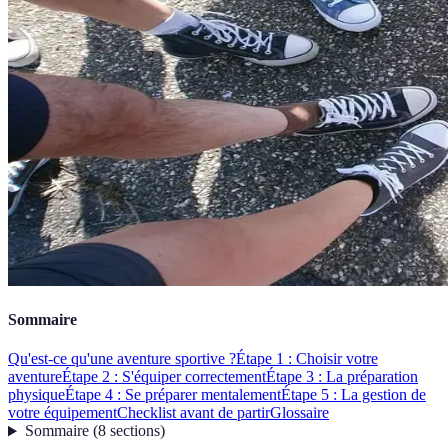
Sommaire
Qu'est-ce qu'une aventure sportive ?
Étape 1 : Choisir votre
aventure
Étape 2 : S'équiper correctement
Étape 3 : La préparation
physique
Étape 4 : Se préparer mentalement
Étape 5 : La gestion de
votre équipement
Checklist avant de partir
Glossaire
Sommaire
(
8
sections
)