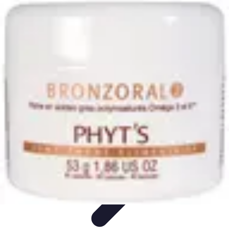
Aventure Sportive
Équipement
Tendances
Activités Sportives
Parapente
Préparation et
Santé
Aventure Sportive