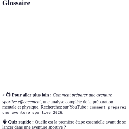
Glossaire
Terme
Définition
Aventure
Activité de loisir impliquant un défi physique ou
sportive
mental en milieu naturel.
Préparation
Ensemble d'exercices visant à améliorer les
physique
capacités physiques pour une activité sportive.
Équipement
Matériel utilisé pour pratiquer une activité sportive.
>
📺 Pour aller plus loin :
Comment préparer une aventure
sportive efficacement
, une analyse complète de la préparation
mentale et physique. Recherchez sur YouTube :
comment préparez
.
une aventure sportive 2026
🧠 Quiz rapide :
Quelle est la première étape essentielle avant de se
lancer dans une aventure sportive ?