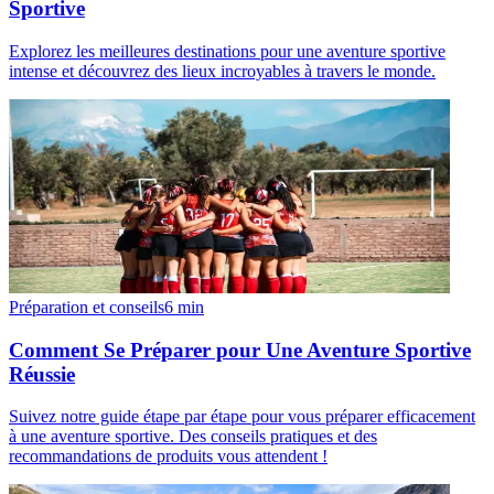
Sportive
Explorez les meilleures destinations pour une aventure sportive
intense et découvrez des lieux incroyables à travers le monde.
Préparation et conseils
6
min
Comment Se Préparer pour Une Aventure Sportive
Réussie
Suivez notre guide étape par étape pour vous préparer efficacement
à une aventure sportive. Des conseils pratiques et des
recommandations de produits vous attendent !