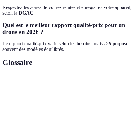
Respectez les zones de vol restreintes et enregistrez votre appareil,
selon la
DGAC
.
Quel est le meilleur rapport qualité-prix pour un
drone en 2026 ?
Le rapport qualité-prix varie selon les besoins, mais
DJI
propose
souvent des modèles équilibrés.
Glossaire
Terme
Définition
Caméra 4K
Haute résolution pour des vidéos nettes
Autonomie
Durée de temps de vol sur une seule charge
Portée
Distance maximale de contrôle du drone