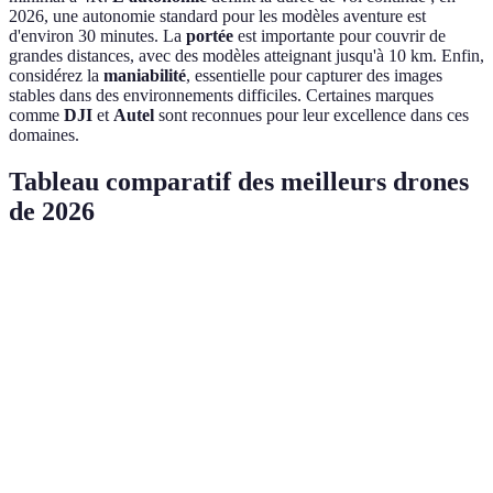
2026, une autonomie standard pour les modèles aventure est
d'environ 30 minutes. La
portée
est importante pour couvrir de
grandes distances, avec des modèles atteignant jusqu'à 10 km. Enfin,
considérez la
maniabilité
, essentielle pour capturer des images
stables dans des environnements difficiles. Certaines marques
comme
DJI
et
Autel
sont reconnues pour leur excellence dans ces
domaines.
Tableau comparatif des meilleurs drones
de 2026
Critère
Option A (DJI)
Option B (Autel)
Option C (
Caméra
4K/60fps
6K/30fps
4K HDR
Autonomie
34 min
30 min
27 min