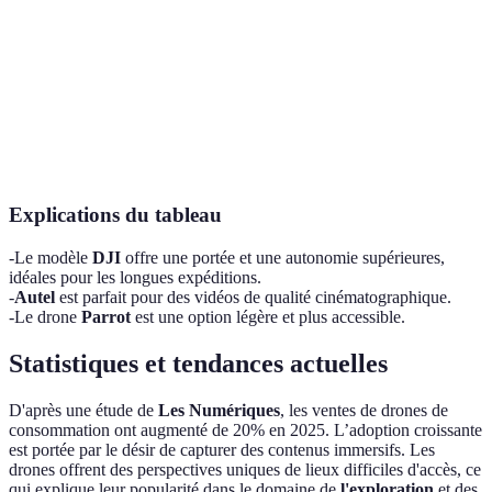
Portée
10 km
8 km
4 km
Maniabilité
Excellente
Très bonne
Bonne
Explications du tableau
-Le modèle
DJI
offre une portée et une autonomie supérieures,
idéales pour les longues expéditions.
-
Autel
est parfait pour des vidéos de qualité cinématographique.
-Le drone
Parrot
est une option légère et plus accessible.
Statistiques et tendances actuelles
D'après une étude de
Les Numériques
, les ventes de drones de
consommation ont augmenté de 20% en 2025. L’adoption croissante
est portée par le désir de capturer des contenus immersifs. Les
drones offrent des perspectives uniques de lieux difficiles d'accès, ce
qui explique leur popularité dans le domaine de
l'exploration
et des