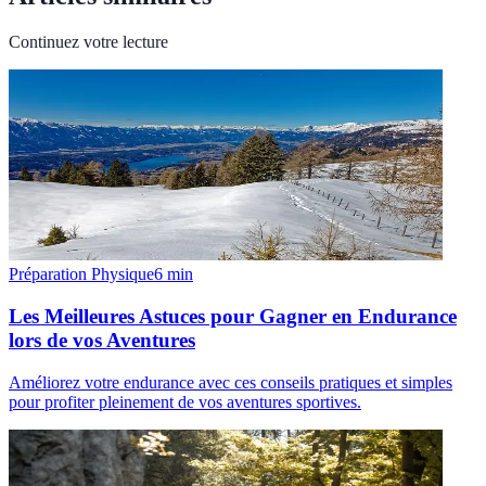
Continuez votre lecture
Préparation Physique
6
min
Les Meilleures Astuces pour Gagner en Endurance
lors de vos Aventures
Améliorez votre endurance avec ces conseils pratiques et simples
pour profiter pleinement de vos aventures sportives.