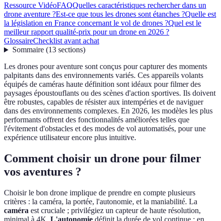
Ressource Vidéo
FAQ
Quelles caractéristiques rechercher dans un
drone aventure ?
Est-ce que tous les drones sont étanches ?
Quelle est
la législation en France concernant le vol de drones ?
Quel est le
meilleur rapport qualité-prix pour un drone en 2026 ?
Glossaire
Checklist avant achat
Sommaire
(
13
sections
)
Les drones pour aventure sont conçus pour capturer des moments
palpitants dans des environnements variés. Ces appareils volants
équipés de caméras haute définition sont idéaux pour filmer des
paysages époustouflants ou des scènes d'action sportives. Ils doivent
être robustes, capables de résister aux intempéries et de naviguer
dans des environnements complexes. En 2026, les modèles les plus
performants offrent des fonctionnalités améliorées telles que
l'évitement d'obstacles et des modes de vol automatisés, pour une
expérience utilisateur encore plus intuitive.
Comment choisir un drone pour filmer
vos aventures ?
Choisir le bon drone implique de prendre en compte plusieurs
critères : la caméra, la portée, l'autonomie, et la maniabilité. La
caméra
est cruciale ; privilégiez un capteur de haute résolution,
minimal à 4K.
L'autonomie
définit la durée de vol continue ; en