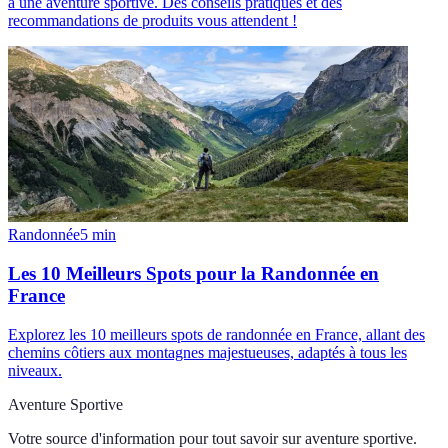
à une aventure sportive. Des conseils pratiques et des
recommandations de produits vous attendent !
Randonnée
5
min
Les 10 Meilleurs Spots pour la Randonnée en
France
Explorez les 10 meilleurs spots de randonnée en France, allant des
chemins côtiers aux montagnes majestueuses, adaptés à tous les
niveaux.
Aventure Sportive
Votre source d'information pour tout savoir sur
aventure sportive
.