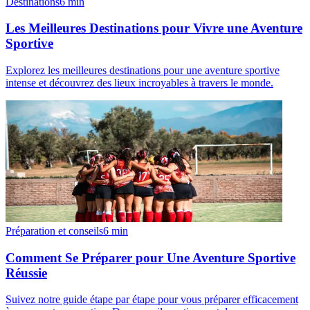
Destinations
6
min
Les Meilleures Destinations pour Vivre une Aventure
Sportive
Explorez les meilleures destinations pour une aventure sportive
intense et découvrez des lieux incroyables à travers le monde.
Préparation et conseils
6
min
Comment Se Préparer pour Une Aventure Sportive
Réussie
Suivez notre guide étape par étape pour vous préparer efficacement