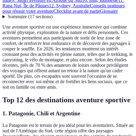
Italie
9. Safari aventure en Afrique du Sud
10. Bali, Indonésie
11.
Rapa Nui, Île de Pâques
12. Sydney, Australie
Conseils pratiques
pour réussir votre aventure
Checklist avant de partir
Glossaire
Sommaire
(
17
sections
)
Une aventure sportive est une expérience immersive qui combine
activité physique, exploration de la nature et défis personnels. Ces
aventures permettent aux participants de sortir de leur zone de
confort, de renforcer leur endurance et de découvrir des paysages à
couper le souffle. En 2026, les tendances montrent un intérêt
croissant pour des activités en pleine nature, telles que le trekking, le
canyoning, le vélo de montagne, et plus encore. Selon des études
récentes, près de 70 % des amateurs de loisirs outdoor privilégient
des voyages qui offrent autant un retour à la nature qu'un cadre
sportif. De plus, ces escapades sont souvent l'occasion de se
reconnecter avec soi-même et de fortifier les liens sociaux, que ce
soit en famille ou entre amis.
Top 12 des destinations aventure sportive
1. Patagonie, Chili et Argentine
La Patagonie est le terrain de jeu idéal pour les aventuriers. Située au
sud de l'Amérique du Sud, cette région offre des paysages