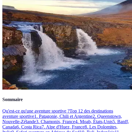
Sommaire
Qu'est-ce qu'une aventure sportive ?
Top 12 des destinations
aventure sportive
1. Patagonie, Chili et Argentine
2. Queenstown,
Nouvelle-Zélande
3. Chamonix, France
4. Moab, États-Unis
5. Banff,
Canada
6. Costa Rica
7. Alpe d'Huez, France
8. Les Dolomites,