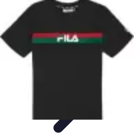
Aventure Sportive
Équipement
Tendances
Activités Sportives
Parapente
Préparation et
Santé
Aventure Sportive