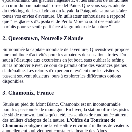
époustouflants, des glaciers majestueux et des sentiers de randonnée
au cœur du parc national Torres del Paine. Que vous soyez adepte
du trekking, de l'escalade ou du kayak, la Patagonie saura satisfaire
toutes vos envies d'aventure. Un utilisateur enthousiaste a rapporté
que "les glaciers d'Upsala et de Perito Moreno sont des endroits
parfaits pour se sentir petit face à la grandeur de la nature."
2. Queenstown, Nouvelle-Zélande
Surnommée la capitale mondiale de l'aventure, Queenstown propose
une multitude d'activités pour les amateurs de sensations fortes. Du
saut à l'élastique aux excursions en jet boat, sans oublier le rafting
sur la Shotover River, ce coin de paradis offre des vacances pleines
d'adrénaline. Les retours d'expérience révèlent que les visiteurs
passent souvent plusieurs jours à explorer les différentes options
disponibles.
3. Chamonix, France
Située au pied du Mont Blanc, Chamonix est un incontournable
pour les passionnés de montagne. En hiver, la station offre des pistes
de ski de renown, tandis qu'en été, les sentiers de randonnée attirent
des milliers d'adeptes de la nature.
L'Office du Tourisme de
Chamonix
souligne que la ville attire environ 2 millions de visiteurs
annuellement, qui viennent constater la beauté des Alpes.