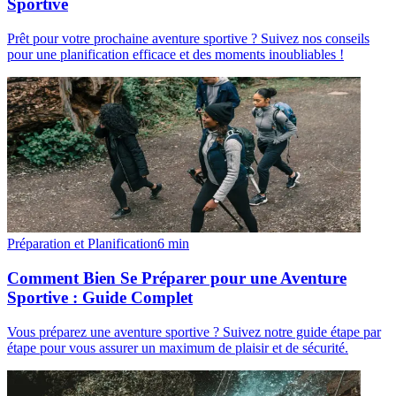
Sportive
Prêt pour votre prochaine aventure sportive ? Suivez nos conseils
pour une planification efficace et des moments inoubliables !
Préparation et Planification
6
min
Comment Bien Se Préparer pour une Aventure
Sportive : Guide Complet
Vous préparez une aventure sportive ? Suivez notre guide étape par
étape pour vous assurer un maximum de plaisir et de sécurité.