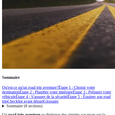
Sommaire
Qu'est-ce qu'un road trip aventure?
Étape 1 : Choisir votre
destination
Étape 2 : Planifier votre itinéraire
Étape 3 : Préparer votre
véhicule
Étape 4 : S'assurer de la sécurité
Étape 5 : Équiper son road
trip
Checklist avant départ
Glossaire
Sommaire
(
8
sections
)
Un
road trip aventure
se distingue des simples vacances sur la