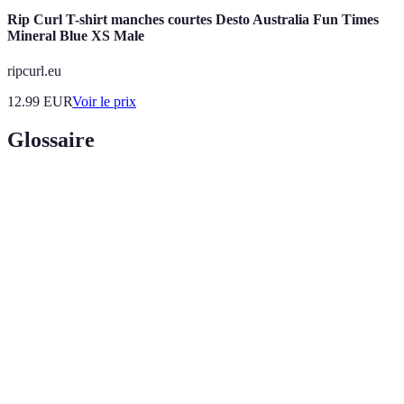
Rip Curl T-shirt manches courtes Desto Australia Fun Times
Mineral Blue XS Male
ripcurl.eu
12.99
EUR
Voir le prix
Glossaire
Terme
Définition
Voyage par la route, souvent en voiture, explorant
Road trip
des lieux variés.
Aventure
Activité physique et extrême, souvent en pleine
sportive
nature, comme la randonnée ou le kayak.
Processus de préparer un projet ou un voyage par
Planification
l'établissement d'un ordre d'activités.