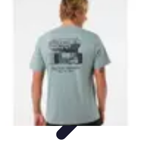
Aventure Sportive
Équipement
Tendances
Activités Sportives
Parapente
Préparation et
Santé
Aventure Sportive