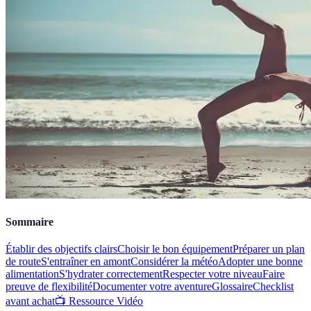
Sommaire
Établir des objectifs clairs
Choisir le bon équipement
Préparer un plan
de route
S'entraîner en amont
Considérer la météo
Adopter une bonne
alimentation
S'hydrater correctement
Respecter votre niveau
Faire
preuve de flexibilité
Documenter votre aventure
Glossaire
Checklist
avant achat
📺 Ressource Vidéo