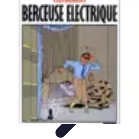
Aventure Sportive
Équipement
Tendances
Activités Sportives
Parapente
Préparation et
Santé
Aventure Sportive