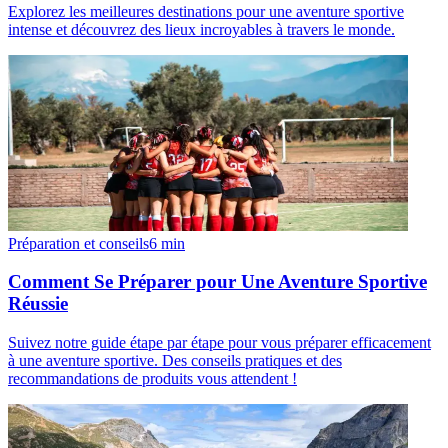
Explorez les meilleures destinations pour une aventure sportive
intense et découvrez des lieux incroyables à travers le monde.
Préparation et conseils
6
min
Comment Se Préparer pour Une Aventure Sportive
Réussie
Suivez notre guide étape par étape pour vous préparer efficacement
à une aventure sportive. Des conseils pratiques et des
recommandations de produits vous attendent !