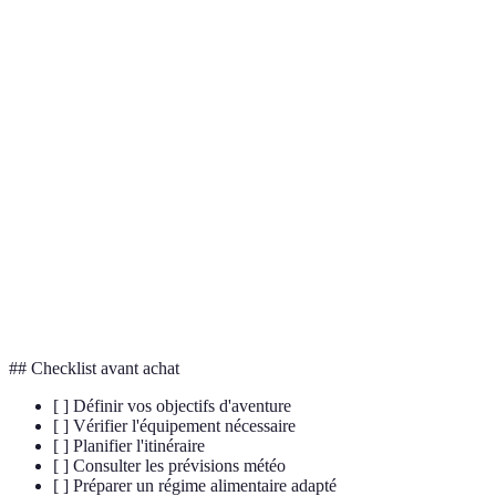
Terme
Définition
Ensemble des outils et matériels nécessaires pour
Équipement
pratiquer une activité sportive de manière sécurisée
et efficace.
Processus de consommation de liquides pour
Hydratation
maintenir l'équilibre hydrique du corps, essentiel à
la performance physique.
Science qui étudie les aliments et leur rôle dans le
Nutrition
maintien de la santé et l'amélioration des
performances sportives.
## Checklist avant achat
[ ] Définir vos objectifs d'aventure
[ ] Vérifier l'équipement nécessaire
[ ] Planifier l'itinéraire
[ ] Consulter les prévisions météo
[ ] Préparer un régime alimentaire adapté