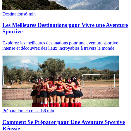
Destinations
6
min
Les Meilleures Destinations pour Vivre une Aventure
Sportive
Explorez les meilleures destinations pour une aventure sportive
intense et découvrez des lieux incroyables à travers le monde.
Préparation et conseils
6
min
Comment Se Préparer pour Une Aventure Sportive
Réussie