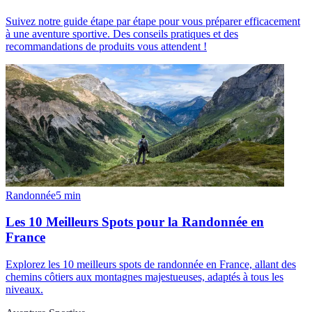
Suivez notre guide étape par étape pour vous préparer efficacement
à une aventure sportive. Des conseils pratiques et des
recommandations de produits vous attendent !
Randonnée
5
min
Les 10 Meilleurs Spots pour la Randonnée en
France
Explorez les 10 meilleurs spots de randonnée en France, allant des
chemins côtiers aux montagnes majestueuses, adaptés à tous les
niveaux.