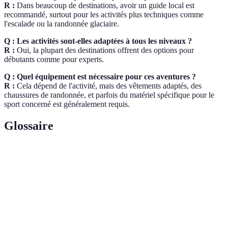
R :
Dans beaucoup de destinations, avoir un guide local est
recommandé, surtout pour les activités plus techniques comme
l'escalade ou la randonnée glaciaire.
Q : Les activités sont-elles adaptées à tous les niveaux ?
R :
Oui, la plupart des destinations offrent des options pour
débutants comme pour experts.
Q : Quel équipement est nécessaire pour ces aventures ?
R :
Cela dépend de l'activité, mais des vêtements adaptés, des
chaussures de randonnée, et parfois du matériel spécifique pour le
sport concerné est généralement requis.
Glossaire
Terme
Définition
Tourisme
Pratique des activités physiques en milieu naturel
d'aventure
pour découvrir des paysages et cultures.
Tourisme basé sur la découverte de la nature avec
Écotourisme
un respect de cette dernière et des cultures locales.