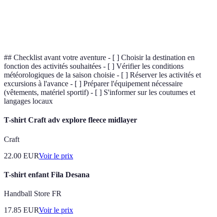
Activité de marche sur des sentiers ou en pleine
Randonnée
nature, souvent dans un but d'exploration.
## Checklist avant votre aventure - [ ] Choisir la destination en
fonction des activités souhaitées - [ ] Vérifier les conditions
météorologiques de la saison choisie - [ ] Réserver les activités et
excursions à l'avance - [ ] Préparer l'équipement nécessaire
(vêtements, matériel sportif) - [ ] S'informer sur les coutumes et
langages locaux
T-shirt Craft adv explore fleece midlayer
Craft
22.00
EUR
Voir le prix
T-shirt enfant Fila Desana
Handball Store FR
17.85
EUR
Voir le prix