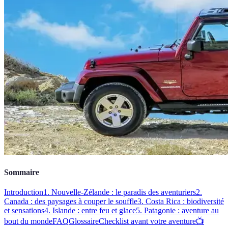
Sommaire
Introduction
1. Nouvelle-Zélande : le paradis des aventuriers
2.
Canada : des paysages à couper le souffle
3. Costa Rica : biodiversité
et sensations
4. Islande : entre feu et glace
5. Patagonie : aventure au
bout du monde
FAQ
Glossaire
Checklist avant votre aventure
📺