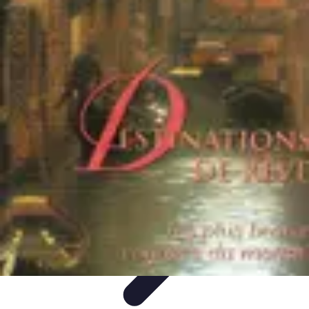
Aventure Sportive
Équipement
Tendances
Activités Sportives
Parapente
Préparation et
Santé
Aventure Sportive