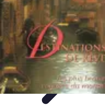
Aventure Sportive
Équipement
Tendances
Activités Sportives
Parapente
Préparation et
Santé
Aventure Sportive