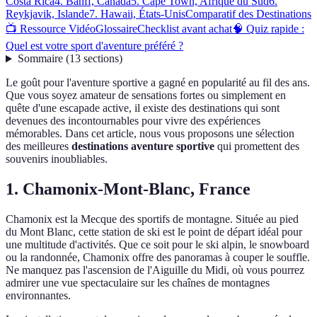
Costa Rica
4. Banff, Canada
5. Cape Town, Afrique du Sud
6.
Reykjavik, Islande
7. Hawaii, États-Unis
Comparatif des Destinations
📺 Ressource Vidéo
Glossaire
Checklist avant achat
🧠 Quiz rapide :
Quel est votre sport d'aventure préféré ?
Sommaire
(
13
sections
)
Le goût pour l'aventure sportive a gagné en popularité au fil des ans.
Que vous soyez amateur de sensations fortes ou simplement en
quête d'une escapade active, il existe des destinations qui sont
devenues des incontournables pour vivre des expériences
mémorables. Dans cet article, nous vous proposons une sélection
des meilleures
destinations aventure sportive
qui promettent des
souvenirs inoubliables.
1. Chamonix-Mont-Blanc, France
Chamonix est la Mecque des sportifs de montagne. Située au pied
du Mont Blanc, cette station de ski est le point de départ idéal pour
une multitude d'activités. Que ce soit pour le ski alpin, le snowboard
ou la randonnée, Chamonix offre des panoramas à couper le souffle.
Ne manquez pas l'ascension de l'Aiguille du Midi, où vous pourrez
admirer une vue spectaculaire sur les chaînes de montagnes
environnantes.