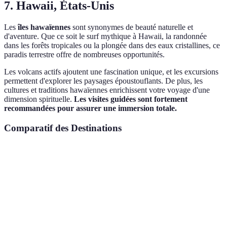
7. Hawaii, États-Unis
Les
îles hawaïennes
sont synonymes de beauté naturelle et
d'aventure. Que ce soit le surf mythique à Hawaii, la randonnée
dans les forêts tropicales ou la plongée dans des eaux cristallines, ce
paradis terrestre offre de nombreuses opportunités.
Les volcans actifs ajoutent une fascination unique, et les excursions
permettent d'explorer les paysages époustouflants. De plus, les
cultures et traditions hawaïennes enrichissent votre voyage d'une
dimension spirituelle.
Les visites guidées sont fortement
recommandées pour assurer une immersion totale.
Comparatif des Destinations
Destination
Activités principales
Saison idéale
Accès a
Ski, randonnée,
Chamonix
Hiver/Printemps
Excelle
escalade
Saut à l'élastique,
Queenstown
Toute l'année
Très b
parapente, rafting