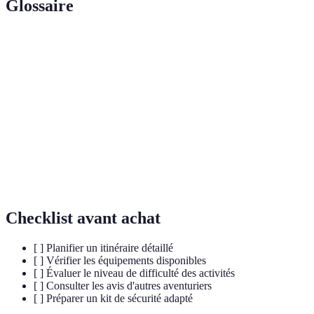
Glossaire
Terme
Définition
Aventure
Activités physiques intenses en milieu naturel.
sportive
Glisse
Activité sportive sur des surfaces glissantes.
Tourisme basé sur des pratiques durables et
Écotourisme
respectueuses de la nature.
Checklist avant achat
[ ] Planifier un itinéraire détaillé
[ ] Vérifier les équipements disponibles
[ ] Évaluer le niveau de difficulté des activités
[ ] Consulter les avis d'autres aventuriers
[ ] Préparer un kit de sécurité adapté