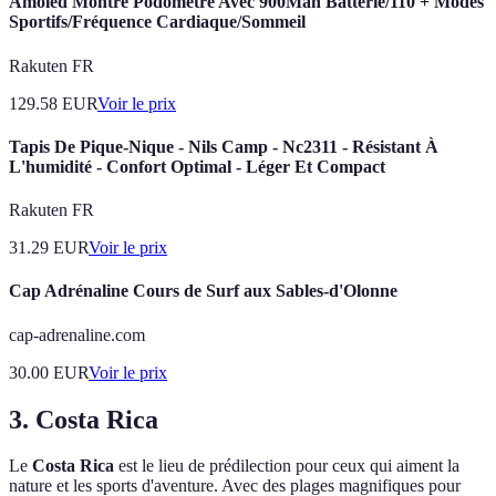
Amoled Montre Podometre Avec 900Mah Batterie/110 + Modes
Sportifs/Fréquence Cardiaque/Sommeil
Rakuten FR
129.58
EUR
Voir le prix
Tapis De Pique-Nique - Nils Camp - Nc2311 - Résistant À
L'humidité - Confort Optimal - Léger Et Compact
Rakuten FR
31.29
EUR
Voir le prix
Cap Adrénaline Cours de Surf aux Sables-d'Olonne
cap-adrenaline.com
30.00
EUR
Voir le prix
3. Costa Rica
Le
Costa Rica
est le lieu de prédilection pour ceux qui aiment la
nature et les sports d'aventure. Avec des plages magnifiques pour