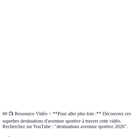
Surf, rafting,
Costa Rica
Toute l'année
Bon
randonnée
Banff
Ski, randonnée
Hiver/Été
Excelle
Escalade, surf,
Cape Town
Été
Bon
randonnée
Motoneige, bains
Reykjavik
Hiver
Très b
chauds
Surf, randonnée,
Hawaii
Toute l'année
Excelle
plongée
## 📺 Ressource Vidéo > **Pour aller plus loin :** Découvrez ces
superbes destinations d'aventure sportive à travers cette vidéo.
Recherchez sur YouTube : "destinations aventure sportive 2026".