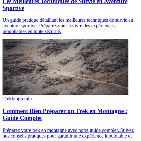
Les Meilleures Techniques de Survie en Aventure
Sportive
Un guide pratique détaillant les meilleures techniques de survie en
aventure sportive. Préparez-vous à vivre des expériences
inoubliables en toute sécurité.
Trekking
5
min
Comment Bien Préparer un Trek en Montagne :
Guide Complet
Préparez votre trek en montagne avec notre guide complet. Suivez
nos conseils pratiques pour garantir une expérience inoubliable et