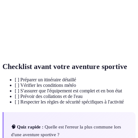
Ensemble des outils et matériels nécessaires à une
Équipement
activité sportive
Action de consommer suffisamment de liquides
Hydratation
pour rester en bonne santé
Fait de se préparer en amont pour éviter les risques
Préparation
et optimiser l'expérience
Checklist avant votre aventure sportive
[ ] Préparer un itinéraire détaillé
[ ] Vérifier les conditions météo
[ ] S'assurer que l'équipement est complet et en bon état
[ ] Prévoir des collations et de l'eau
[ ] Respecter les règles de sécurité spécifiques à l'activité
🧠 Quiz rapide :
Quelle est l'erreur la plus commune lors
d'une aventure sportive ?