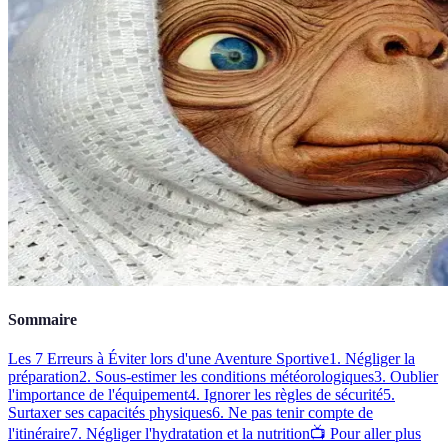
Sommaire
Les 7 Erreurs à Éviter lors d'une Aventure Sportive
1. Négliger la
préparation
2. Sous-estimer les conditions météorologiques
3. Oublier
l'importance de l'équipement
4. Ignorer les règles de sécurité
5.
Surtaxer ses capacités physiques
6. Ne pas tenir compte de
l'itinéraire
7. Négliger l'hydratation et la nutrition
📺 Pour aller plus