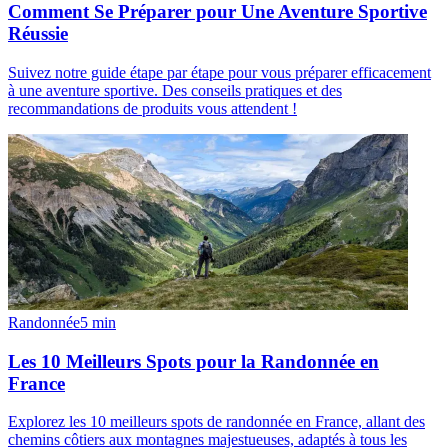
Comment Se Préparer pour Une Aventure Sportive
Réussie
Suivez notre guide étape par étape pour vous préparer efficacement
à une aventure sportive. Des conseils pratiques et des
recommandations de produits vous attendent !
Randonnée
5
min
Les 10 Meilleurs Spots pour la Randonnée en
France
Explorez les 10 meilleurs spots de randonnée en France, allant des
chemins côtiers aux montagnes majestueuses, adaptés à tous les