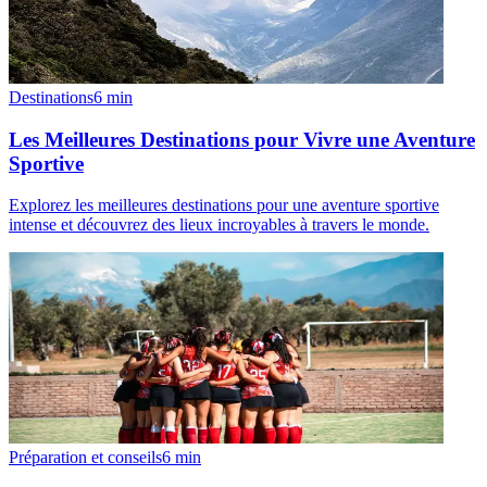
Destinations
6
min
Les Meilleures Destinations pour Vivre une Aventure
Sportive
Explorez les meilleures destinations pour une aventure sportive
intense et découvrez des lieux incroyables à travers le monde.
Préparation et conseils
6
min