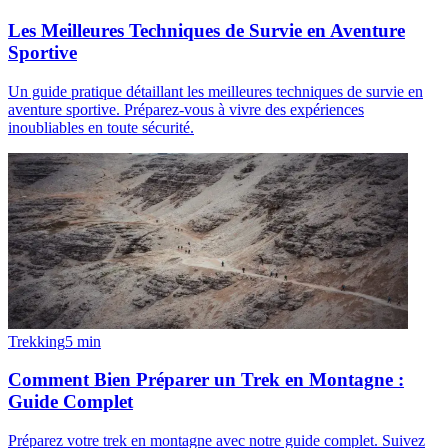
Les Meilleures Techniques de Survie en Aventure
Sportive
Un guide pratique détaillant les meilleures techniques de survie en
aventure sportive. Préparez-vous à vivre des expériences
inoubliables en toute sécurité.
Trekking
5
min
Comment Bien Préparer un Trek en Montagne :
Guide Complet
Préparez votre trek en montagne avec notre guide complet. Suivez