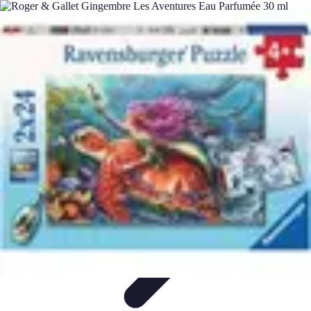
Aventure Sportive
Équipement
Tendances
Activités Sportives
Parapente
Préparation et
Santé
Aventure Sportive