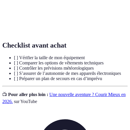
Hydratation
équilibre hydrique dans le corps, essentiel pour la
performance sportive.
Capacité à soutenir un effort physique prolongé,
Endurance
souvent mesurée en temps ou distance.
Checklist avant achat
[ ] Vérifier la taille de mon équipement
[ ] Comparer les options de vêtements techniques
[ ] Contrôler les prévisions météorologiques
[ ] S’assurer de l’autonomie de mes appareils électroniques
[ ] Préparer un plan de secours en cas d’imprévu
📺
Pour aller plus loin :
Une nouvelle aventure ? Courir Mieux en
2026.
sur YouTube