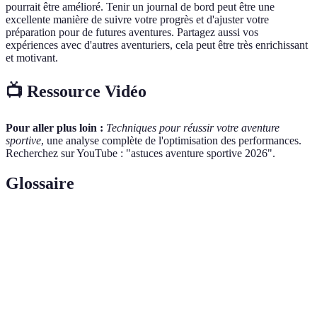
pourrait être amélioré. Tenir un journal de bord peut être une
excellente manière de suivre votre progrès et d'ajuster votre
préparation pour de futures aventures. Partagez aussi vos
expériences avec d'autres aventuriers, cela peut être très enrichissant
et motivant.
📺 Ressource Vidéo
Pour aller plus loin :
Techniques pour réussir votre aventure
sportive
, une analyse complète de l'optimisation des performances.
Recherchez sur YouTube : "astuces aventure sportive 2026".
Glossaire
Terme
Définition
Équipement
Ensemble des outils et vêtements spécialisés visant
technique
à optimiser la pratique d'un sport.
La consommation d'eau pour maintenir un