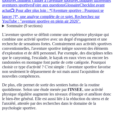
sportive
Comment s'initier à l'aventure sportive
Comparer différentes
aventures sportives
Foire aux questions
Glossaire
Checklist avant
achat
📺 Pour aller plus loin : *[Aventure sportive : Pourquoi se
lancer ?]*, une analyse complète de ce sujet. Recherchez sur
YouTube : "aventure sportive en plein air 2026".
Sommaire
(
9
sections
)
L'aventure sportive se définit comme une expérience physique qui
combine une activité sportive avec un degré d'engagement et une
recherche de sensations fortes. Contrairement aux activités sportives
conventionnelles, l'aventure sportive intègre souvent des éléments
d'exploration et de défi personnel. Par exemple, des disciplines telles
que le canyoning, l'escalade, le kayak en eaux vives ou encore les
randonnées en montagne font partie de cette catégorie. Pourquoi
choisir ce type d'activité ? C'est simple : l'aventure sportive favorise
non seulement le dépassement de soi mais aussi l'acquisition de
nouvelles compétences.
De plus, elle permet de sortir des sentiers battus de la routine
quotidienne. Selon une étude menée par
l'INSEE
, une activité
physique régulière augmente les niveaux d'énergie et améliore donc
le bien-être général. Elle est aussi liée à la réduction du stress et de
l'anxiété, attestée par des recherches dans le domaine de la
psychologie sportive.