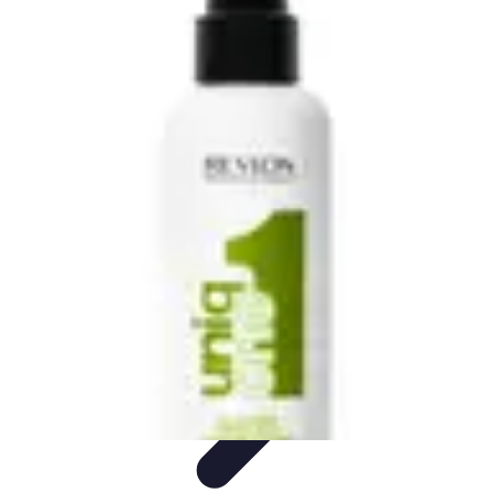
Aventure Sportive
Équipement
Tendances
Activités Sportives
Parapente
Préparation et
Santé
Aventure Sportive