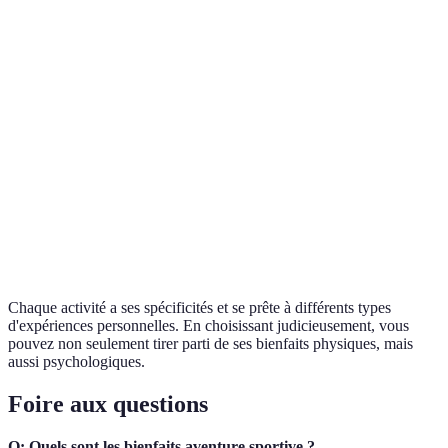
Force musculaire,
Esclade
Confiance en soi
agilité
Randonnée
Endurance, équilibre
Diminution du stress
Kayak en eaux
Coordination,
Adrénaline, joie
vives
endurance
Canyoning
Force, souplesse
Évasion face au stress
Chaque activité a ses spécificités et se prête à différents types
d'expériences personnelles. En choisissant judicieusement, vous
pouvez non seulement tirer parti de ses bienfaits physiques, mais
aussi psychologiques.
Foire aux questions
Q: Quels sont les bienfaits aventure sportive ?