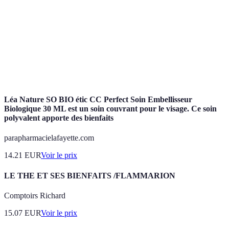
douleur et améliorent l'humeur.
Hormone liée au stress, dont les niveaux peuvent
Cortisol
être réduits par des activités physiques régulières.
Condition
Capacité du corps à s'adapter à l'exercice physique,
physique
mesurée par l'endurance, la force et la flexibilité.
Léa Nature SO BIO étic CC Perfect Soin Embellisseur
Biologique 30 ML est un soin couvrant pour le visage. Ce soin
polyvalent apporte des bienfaits
parapharmacielafayette.com
14.21
EUR
Voir le prix
LE THE ET SES BIENFAITS /FLAMMARION
Comptoirs Richard
15.07
EUR
Voir le prix