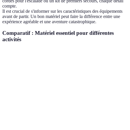
cordes pour l'escalade ou un kit de premiers secours, chaque détail
compte.
Il est crucial de s'informer sur les caractéristiques des équipements
avant de partir. Un bon matériel peut faire la différence entre une
expérience agréable et une aventure catastrophique.
Comparatif : Matériel essentiel pour différentes
activités
Activité
Matériel indispensable
Coût estimé (euros)
Chaussures de trekking,
Randonnée
150-250
bâtons
Harnais, grigri,
Escalade
200-400
T
chaussons
Course
Chaussures, vêtements
100-200
d'endurance
respirants
Casque, vélo, tenue