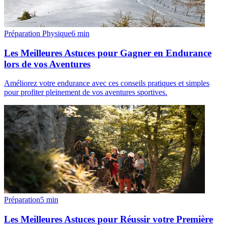
Préparation Physique
6
min
Les Meilleures Astuces pour Gagner en Endurance
lors de vos Aventures
Améliorez votre endurance avec ces conseils pratiques et simples
pour profiter pleinement de vos aventures sportives.
Préparation
5
min
Les Meilleures Astuces pour Réussir votre Première