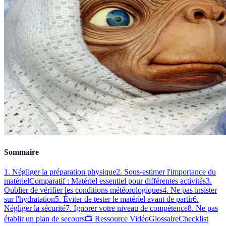
Sommaire
1. Négliger la préparation physique
2. Sous-estimer l'importance du
matériel
Comparatif : Matériel essentiel pour différentes activités
3.
Oublier de vérifier les conditions météorologiques
4. Ne pas insister
sur l'hydratation
5. Éviter de tester le matériel avant de partir
6.
Négliger la sécurité
7. Ignorer votre niveau de compétence
8. Ne pas
établir un plan de secours
📺 Ressource Vidéo
Glossaire
Checklist