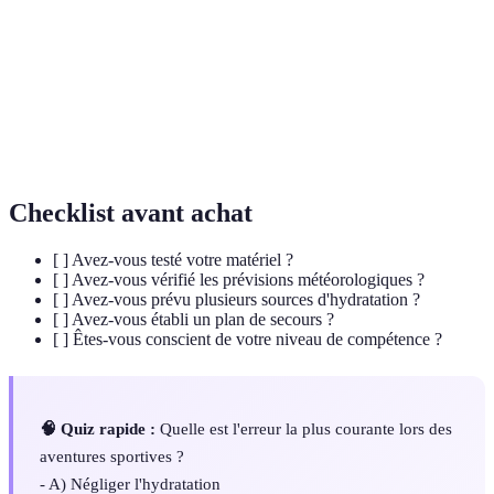
Le processus de maintenir un niveau d'eau
Hydratation
adéquat dans le corps.
Plan de
Stratégie établie pour faire face à des imprévus
secours
lors d'activités.
Checklist avant achat
[ ] Avez-vous testé votre matériel ?
[ ] Avez-vous vérifié les prévisions météorologiques ?
[ ] Avez-vous prévu plusieurs sources d'hydratation ?
[ ] Avez-vous établi un plan de secours ?
[ ] Êtes-vous conscient de votre niveau de compétence ?
🧠 Quiz rapide :
Quelle est l'erreur la plus courante lors des
aventures sportives ?
- A) Négliger l'hydratation