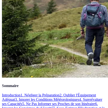
Sommaire
Introduction
1. Négliger la Préparation
2. Oublier l'Équipement
Adéquat
3. Ignorer les Conditions Météorologiques
4. Surerévaluer
ses Capacités
5. Ne Pas Informer ses Proches de son Itinéraire
6.