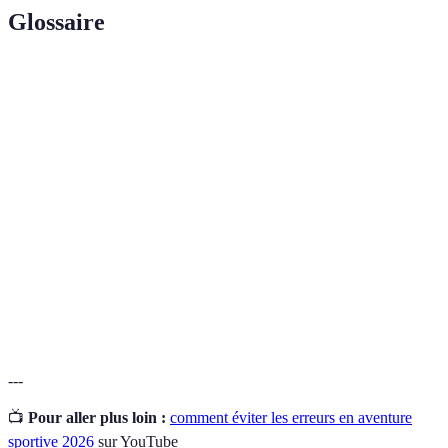
Glossaire
Terme
Définition
Aventure
Activités de plein air impliquant des défis
sportive
physiques et un engagement mental.
Matériel nécessaire à la pratique d'une activité
Équipement
sportive.
Ensemble des actions réalisées avant de commencer
Préparation
une aventure sportive pour garantir sa sécurité et
son succès.
---
📺
Pour aller plus loin :
comment éviter les erreurs en aventure
sportive 2026
sur YouTube