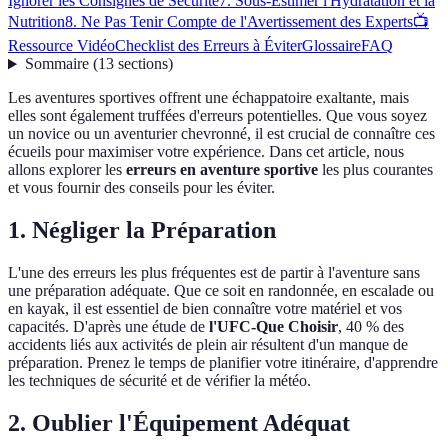
Ignorer les Consignes de Sécurité
7. Sous-Estimer l'Hydratation et la
Nutrition
8. Ne Pas Tenir Compte de l'Avertissement des Experts
📺
Ressource Vidéo
Checklist des Erreurs à Éviter
Glossaire
FAQ
Sommaire
(
13
sections
)
Les aventures sportives offrent une échappatoire exaltante, mais
elles sont également truffées d'erreurs potentielles. Que vous soyez
un novice ou un aventurier chevronné, il est crucial de connaître ces
écueils pour maximiser votre expérience. Dans cet article, nous
allons explorer les
erreurs en aventure sportive
les plus courantes
et vous fournir des conseils pour les éviter.
1. Négliger la Préparation
L'une des erreurs les plus fréquentes est de partir à l'aventure sans
une préparation adéquate. Que ce soit en randonnée, en escalade ou
en kayak, il est essentiel de bien connaître votre matériel et vos
capacités. D'après une étude de
l'UFC-Que Choisir
, 40 % des
accidents liés aux activités de plein air résultent d'un manque de
préparation. Prenez le temps de planifier votre itinéraire, d'apprendre
les techniques de sécurité et de vérifier la météo.
2. Oublier l'Équipement Adéquat