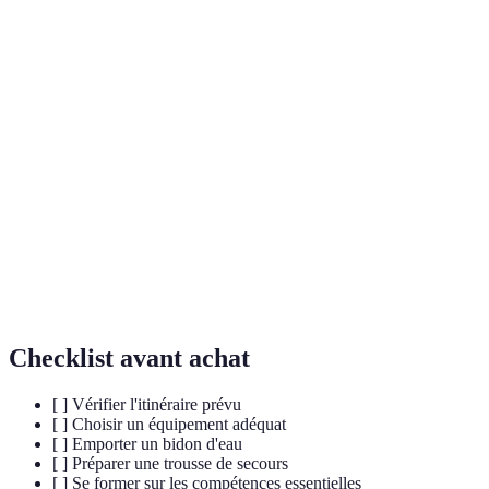
Terme
Définition
Équipement
Matériel conçu pour protéger contre les
anti-
intempéries telles que pluie, vent et froid.
intempéries
Trousse de
Ensemble d'éléments essentiels pour traiter les
premiers
blessures et les urgences médicales mineures.
secours
Action de se diriger dans l'espace en utilisant des
Navigation
cartes, des boussoles et d'autres outils.
Checklist avant achat
[ ] Vérifier l'itinéraire prévu
[ ] Choisir un équipement adéquat
[ ] Emporter un bidon d'eau
[ ] Préparer une trousse de secours
[ ] Se former sur les compétences essentielles