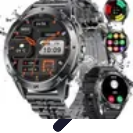
Aventure Sportive
Équipement
Tendances
Activités Sportives
Parapente
Préparation et
Santé
Aventure Sportive