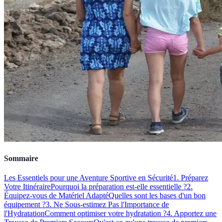
Sommaire
Les Essentiels pour une Aventure Sportive en Sécurité
1. Préparez
Votre Itinéraire
Pourquoi la préparation est-elle essentielle ?
2.
Équipez-vous de Matériel Adapté
Quelles sont les bases d'un bon
équipement ?
3. Ne Sous-estimez Pas l'Importance de
l'Hydratation
Comment optimiser votre hydratation ?
4. Apportez une