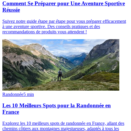
Comment Se Préparer pour Une Aventure Sportive
Réussie
Suivez notre guide étape par étape pour vous préparer efficacement
à une aventure sportive. Des conseils pratiques et des
recommandations de produits vous attendent !
Randonnée
5
min
Les 10 Meilleurs Spots pour la Randonnée en
France
Explorez les 10 meilleurs spots de randonnée en France, allant des
chemins côtiers aux montagnes majestueuses, adaptés à tous les