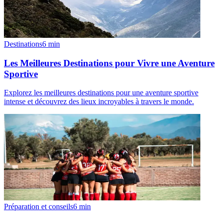
Destinations
6
min
Les Meilleures Destinations pour Vivre une Aventure
Sportive
Explorez les meilleures destinations pour une aventure sportive
intense et découvrez des lieux incroyables à travers le monde.
Préparation et conseils
6
min