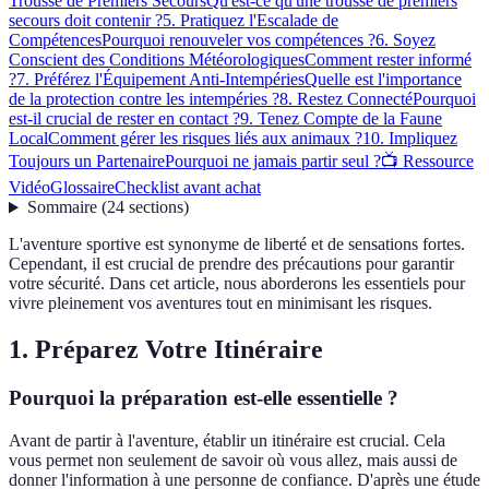
Trousse de Premiers Secours
Qu'est-ce qu'une trousse de premiers
secours doit contenir ?
5. Pratiquez l'Escalade de
Compétences
Pourquoi renouveler vos compétences ?
6. Soyez
Conscient des Conditions Météorologiques
Comment rester informé
?
7. Préférez l'Équipement Anti-Intempéries
Quelle est l'importance
de la protection contre les intempéries ?
8. Restez Connecté
Pourquoi
est-il crucial de rester en contact ?
9. Tenez Compte de la Faune
Local
Comment gérer les risques liés aux animaux ?
10. Impliquez
Toujours un Partenaire
Pourquoi ne jamais partir seul ?
📺 Ressource
Vidéo
Glossaire
Checklist avant achat
Sommaire
(
24
sections
)
L'aventure sportive est synonyme de liberté et de sensations fortes.
Cependant, il est crucial de prendre des précautions pour garantir
votre sécurité. Dans cet article, nous aborderons les essentiels pour
vivre pleinement vos aventures tout en minimisant les risques.
1. Préparez Votre Itinéraire
Pourquoi la préparation est-elle essentielle ?
Avant de partir à l'aventure, établir un itinéraire est crucial. Cela
vous permet non seulement de savoir où vous allez, mais aussi de
donner l'information à une personne de confiance. D'après une étude