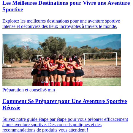
Les Meilleures Destinations pour Vivre une Aventure
Sportive
Explorez les meilleures destinations pour une aventure sportive
intense et découvrez des lieux incroyables à travers le monde.
Préparation et conseils
6
min
Comment Se Préparer pour Une Aventure Sportive
Réussie
Suivez notre guide étape par étape pour vous préparer efficacement
à une aventure sportive. Des conseils pratiques et des
recommandations de produits vous attendent !