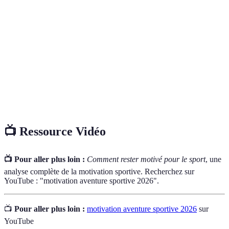
L'ensemble des forces qui nous poussent à agir de
Motivation
manière ciblée vers un objectif.
Rituel de
Ensemble d'actions répétées avant une activité pour
Préparation
se conditionner mentalement et physiquement.
Tracker de
Dispositif ou application permettant de suivre
Fitness
l'activité physique, la santé et le bien-être.
📺 Ressource Vidéo
📺 Pour aller plus loin :
Comment rester motivé pour le sport
, une
analyse complète de la motivation sportive. Recherchez sur
YouTube : "motivation aventure sportive 2026".
📺
Pour aller plus loin :
motivation aventure sportive 2026
sur
YouTube