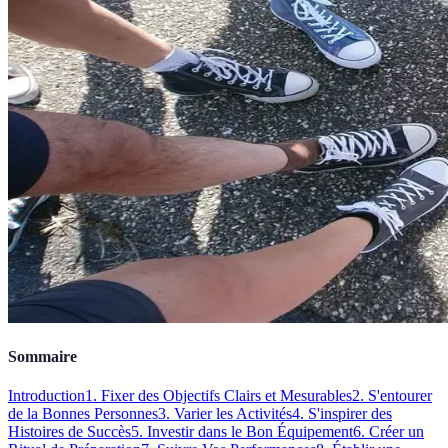
Sommaire
Introduction
1. Fixer des Objectifs Clairs et Mesurables
2. S'entourer
de la Bonnes Personnes
3. Varier les Activités
4. S'inspirer des
Histoires de Succès
5. Investir dans le Bon Équipement
6. Créer un