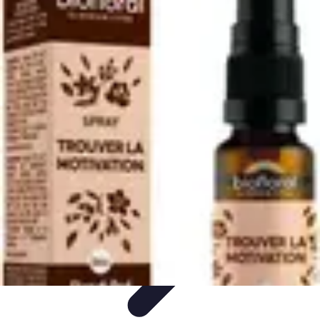
Aventure Sportive
Équipement
Tendances
Activités Sportives
Parapente
Préparation et
Santé
Aventure Sportive