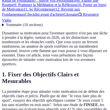
Ritual de Préparation
7. Suivre Vos Performances
8. Établir une
Routine
9. Pratiquer la Méditation et la Réflexion
10. Porter un Suivi
de Motivation
11. Se Récompenser
12. Revenir aux
Fondamentaux
Checklist avant d'acheter
Glossaire
📺 Ressource
Vidéo
Sommaire
(
16
sections
)
Dynamiser sa motivation pour l'aventure sportive n'est pas une tâche
à prendre à la légère, surtout en 2026, où les distractions sont
nombreuses et les obstacles variés. Que vous soyez un fervent
randonneur, un amateur de sports extrêmes ou un marathonien
passionné, trouver cette flamme qui vous pousse à vous dépasser est
essentiel. Dans cet article, nous vous présentons des façons
éprouvées de stimuler votre motivation lors de vos aventures
sportives.
1. Fixer des Objectifs Clairs et
Mesurables
La première étape pour stimuler votre motivation est de définir des
objectifs clairs et précis. Plutôt que de dire "Je veux faire plus de
sport", essayez des objectifs spécifiques comme "Je veux courir 5
km sans m'arrêter en trois mois". Selon une étude de
l’INSEE
, les
personnes qui écrivent leurs objectifs sont 42 % plus susceptibles de