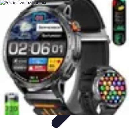
Aventure Sportive
Équipement
Tendances
Activités Sportives
Parapente
Préparation et
Santé
Aventure Sportive