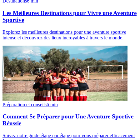
Destinations
6
min
Les Meilleures Destinations pour Vivre une Aventure
Sportive
Explorez les meilleures destinations pour une aventure sportive
intense et découvrez des lieux incroyables à travers le monde.
Préparation et conseils
6
min
Comment Se Préparer pour Une Aventure Sportive
Réussie
Suivez notre guide étape par étape pour vous préparer efficacement