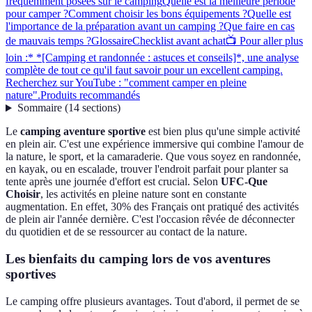
fréquemment posées sur le camping
Quelle est la meilleure période
pour camper ?
Comment choisir les bons équipements ?
Quelle est
l'importance de la préparation avant un camping ?
Que faire en cas
de mauvais temps ?
Glossaire
Checklist avant achat
📺 Pour aller plus
loin :* *[Camping et randonnée : astuces et conseils]*, une analyse
complète de tout ce qu'il faut savoir pour un excellent camping.
Recherchez sur YouTube : "comment camper en pleine
nature".
Produits recommandés
Sommaire
(
14
sections
)
Le
camping aventure sportive
est bien plus qu'une simple activité
en plein air. C'est une expérience immersive qui combine l'amour de
la nature, le sport, et la camaraderie. Que vous soyez en randonnée,
en kayak, ou en escalade, trouver l'endroit parfait pour planter sa
tente après une journée d'effort est crucial. Selon
UFC-Que
Choisir
, les activités en pleine nature sont en constante
augmentation. En effet, 30% des Français ont pratiqué des activités
de plein air l'année dernière. C'est l'occasion rêvée de déconnecter
du quotidien et de se ressourcer au contact de la nature.
Les bienfaits du camping lors de vos aventures
sportives
Le camping offre plusieurs avantages. Tout d'abord, il permet de se