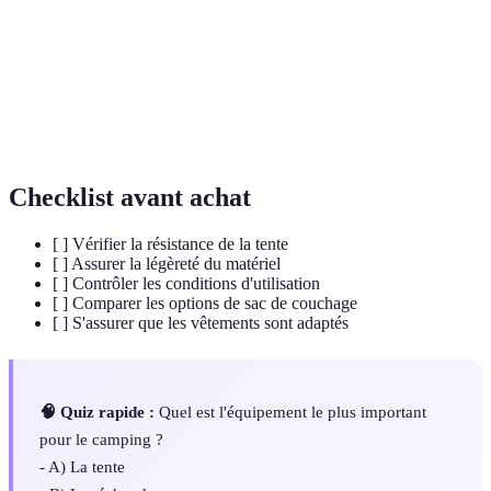
Couverture rembourrée pour dormir à
Sac de couchage
l'extérieur.
Réchaud
Appareil de cuisson léger pour préparer des
portable
repas.
Checklist avant achat
[ ] Vérifier la résistance de la tente
[ ] Assurer la légèreté du matériel
[ ] Contrôler les conditions d'utilisation
[ ] Comparer les options de sac de couchage
[ ] S'assurer que les vêtements sont adaptés
🧠 Quiz rapide :
Quel est l'équipement le plus important
pour le camping ?
- A) La tente