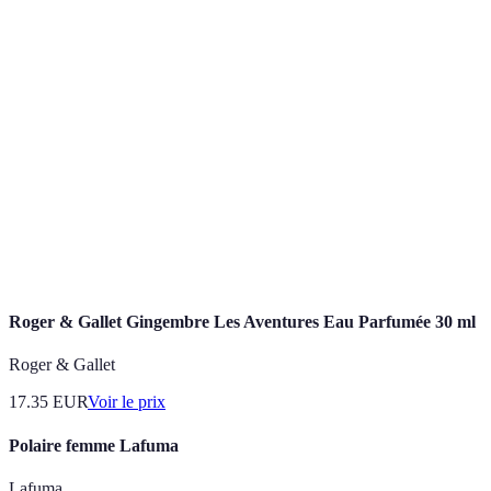
À deux
:
Tente
Léger
Résistant
places
meilleur
durabilit
Option 
Sac de
Toutes
Été
Hiver
: plus
couchage
saisons
polyvale
Option 
Lampe
LED
Halogène
A batterie
: éclaira
optimal
Roger & Gallet Gingembre Les Aventures Eau Parfumée 30 ml
Roger & Gallet
17.35
EUR
Voir le prix
Polaire femme Lafuma
Lafuma