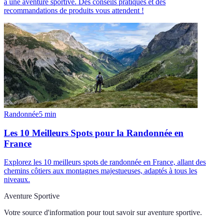
à une aventure sportive. Des conseils pratiques et des
recommandations de produits vous attendent !
Randonnée
5
min
Les 10 Meilleurs Spots pour la Randonnée en
France
Explorez les 10 meilleurs spots de randonnée en France, allant des
chemins côtiers aux montagnes majestueuses, adaptés à tous les
niveaux.
Aventure Sportive
Votre source d'information pour tout savoir sur
aventure sportive
.