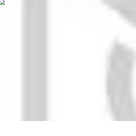
Aventure Sportive
Équipement
Tendances
Activités Sportives
Parapente
Préparation et San
Aventure Sportive