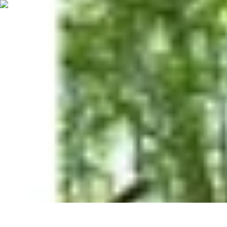
Aventure Sportive
Équipement
Tendances
Activités Sportives
Parapente
Préparation et San
Aventure Sportive