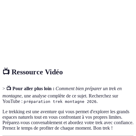
Processus de consommation suffisante d'eau
Hydratation
pour maintenir les fonctions corporelles durant
l'effort physique.
Ensemble des facteurs climatiques
Conditions
(température, humidité, vent) durant l'activité
Météorologiques
en plein air.
📺 Ressource Vidéo
>
📺 Pour aller plus loin :
Comment bien préparer un trek en
montagne
, une analyse complète de ce sujet. Recherchez sur
YouTube :
.
préparation trek montagne 2026
Le trekking est une aventure qui vous permet d'explorer les grands
espaces naturels tout en vous confrontant à vos propres limites.
Préparez-vous convenablement et abordez votre trek avec confiance.
Prenez le temps de profiter de chaque moment. Bon trek !