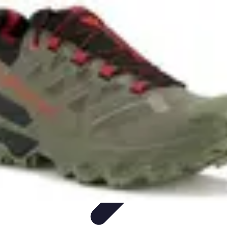
Aventure Sportive
Équipement
Tendances
Activités Sportives
Parapente
Préparation et
Santé
Aventure Sportive