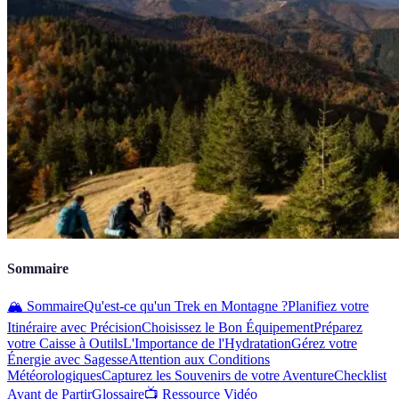
Sommaire
🏔️ Sommaire
Qu'est-ce qu'un Trek en Montagne ?
Planifiez votre
Itinéraire avec Précision
Choisissez le Bon Équipement
Préparez
votre Caisse à Outils
L'Importance de l'Hydratation
Gérez votre
Énergie avec Sagesse
Attention aux Conditions
Météorologiques
Capturez les Souvenirs de votre Aventure
Checklist
Avant de Partir
Glossaire
📺 Ressource Vidéo