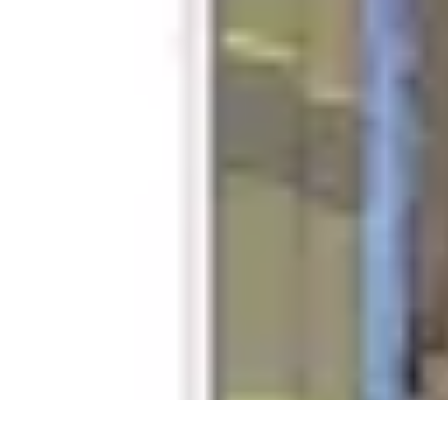
Aventure Sportive
Équipement
Tendances
Activités Sportives
Parapente
Préparation et San
Aventure Sportive