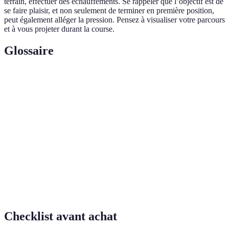
terrain, effectuer des échauffements. Se rappeler que l’objectif est de
se faire plaisir, et non seulement de terminer en première position,
peut également alléger la pression. Pensez à visualiser votre parcours
et à vous projeter durant la course.
Glossaire
Terme
Définition
Course
Événement sportif combinant diverses activités en
aventure
milieu naturel.
Processus d'apport de liquide à l'organisme pour
Hydratation
maintenir sa fonction normale.
Nutrition
Alimentation adaptée aux exigences de l’activité
sportive
physique et au niveau de performance.
Checklist avant achat