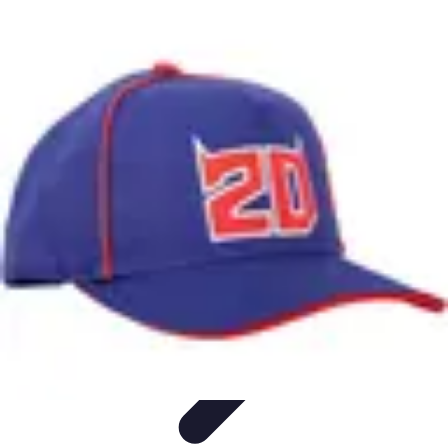
Aventure Sportive
Équipement
Tendances
Activités Sportives
Parapente
Préparation et
Santé
Aventure Sportive