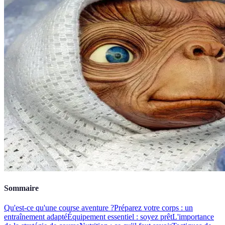
Sommaire
Qu'est-ce qu'une course aventure ?
Préparez votre corps : un
entraînement adapté
Équipement essentiel : soyez prêt
L'importance