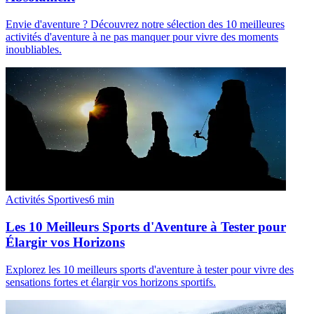
Envie d'aventure ? Découvrez notre sélection des 10 meilleures
activités d'aventure à ne pas manquer pour vivre des moments
inoubliables.
Activités Sportives
6
min
Les 10 Meilleurs Sports d'Aventure à Tester pour
Élargir vos Horizons
Explorez les 10 meilleurs sports d'aventure à tester pour vivre des
sensations fortes et élargir vos horizons sportifs.