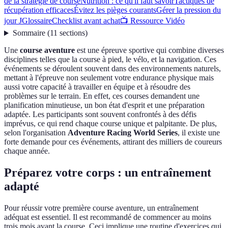
de la stratégie de course
Nutrition : ce qu'il faut savoir
Tactiques de
récupération efficaces
Évitez les pièges courants
Gérer la pression du
jour J
Glossaire
Checklist avant achat
📺 Ressource Vidéo
Sommaire
(
11
sections
)
Une
course aventure
est une épreuve sportive qui combine diverses
disciplines telles que la course à pied, le vélo, et la navigation. Ces
événements se déroulent souvent dans des environnements naturels,
mettant à l'épreuve non seulement votre endurance physique mais
aussi votre capacité à travailler en équipe et à résoudre des
problèmes sur le terrain. En effet, ces courses demandent une
planification minutieuse, un bon état d'esprit et une préparation
adaptée. Les participants sont souvent confrontés à des défis
imprévus, ce qui rend chaque course unique et palpitante. De plus,
selon l'organisation
Adventure Racing World Series
, il existe une
forte demande pour ces événements, attirant des milliers de coureurs
chaque année.
Préparez votre corps : un entraînement
adapté
Pour réussir votre première course aventure, un entraînement
adéquat est essentiel. Il est recommandé de commencer au moins
trois mois avant la course. Ceci implique une routine d'exercices qui